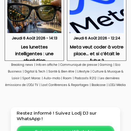
Jeudi 6 Août 2026 - 14:13
Jeudi 6 Août 2026 - 12:24
Les lunettes
Meta veut coder à votre
intelligentes : une
place… et si c’était le
révolution
futur ?
Breaking news
|
Info en affiche
|
Communiqué de presse
|
Gaming
|
Eco
technologique qui
Business
|
Digital & Tech
|
Santé & Bien être
|
Lifestyle
|
Culture & Musique &
soulève aussi des
Loisir
|
Sport Maroc
|
Auto-moto
|
Room
|
Podcasts R212
|
Les dernières
questions sur la vie
émissions de L'ODJ TV
|
Last Conférences & Reportages
|
Bookcase
|
LODJ Média
privée
Restez informé ! Suivez
Lodj DJ
sur
WhatsApp !