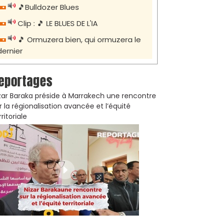
🎵Bulldozer Blues
Clip : 🎵 LE BLUES DE L'IA
🎵 Ormuzera bien, qui ormuzera le
dernier
eportages
zar Baraka préside à Marrakech une rencontre
r la régionalisation avancée et l’équité
rritoriale