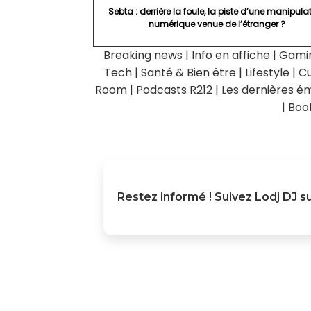
Sebta : derrière la foule, la piste d’une manipula
numérique venue de l’étranger ?
Breaking news
|
Info en affiche
|
Gami
Tech
|
Santé & Bien être
|
Lifestyle
|
Cu
Room
|
Podcasts R212
|
Les dernières ém
|
Boo
Restez informé ! Suivez
Lodj DJ
su