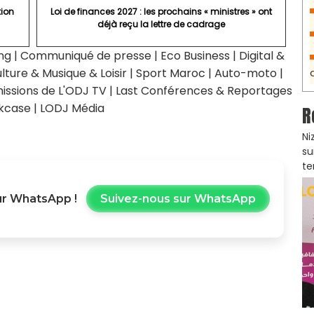
tion
Loi de finances 2027 : les prochains « ministres » ont
déjà reçu la lettre de cadrage
ng
|
Communiqué de presse
|
Eco Business
|
Digital &
lture & Musique & Loisir
|
Sport Maroc
|
Auto-moto
|
issions de L'ODJ TV
|
Last Conférences & Reportages
kcase
|
LODJ Média
R
Ni
su
te
r WhatsApp !
Suivez-nous sur WhatsApp