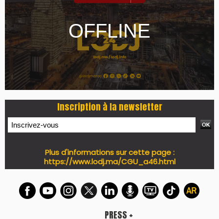
LES PLUS RÉCENTS
CLASSEURS
7 days santé & conso du 31-07-2026
I-MAG-Spécial Fête du Trône 2026
7 days Culture du 29-07-2026
7 days tech du 28-07-2026
7 days Auto-Moto du 27-07-2026
PODCAST +
LES PLUS RÉCENTS
CLASSEURS
Podcast I-Week-N°137 du 26-07-2026
Podcast Eco-Business du 20-07-2026