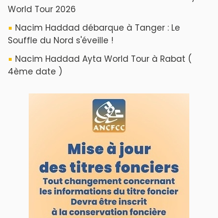
ABOUT US
A propos de L'ODJ
VOS CONTRIBUTIONS
Proposer votre article
LODJ VIDÉO
L'ODJ LIVE TV