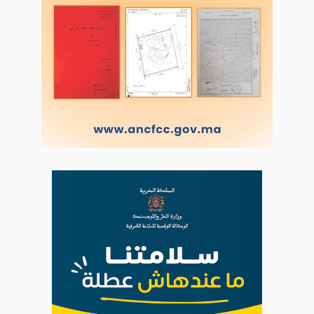
LODJ AUDIO
WEB RADIO R212
Copyright © 2022 Groupe de presse Arrissala
Ce site utilise Google Analytics. En continuant à naviguer, vous nous
autorisez à déposer un cookie à des fins de mesure d'audience
|
Plan du site
Syndication