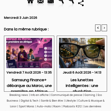
Mercredi 3 Juin 2026
<
>
Dans la même rubrique :
Vendredi 7 Août 2026 - 13:35
Jeudi 6 Août 2026 - 14:13
Samsung Finance+
Les lunettes
débarque au Maroc, une
intelligentes : une
première en Afrique
révolution
Breaking news
|
Info en affiche
|
Communiqué de presse
|
Gaming
|
Eco
technologique qui
Business
|
Digital & Tech
|
Santé & Bien être
|
Lifestyle
|
Culture & Musique &
soulève aussi des
Loisir
|
Sport Maroc
|
Auto-moto
|
Room
|
Podcasts R212
|
Les dernières
questions sur la vie