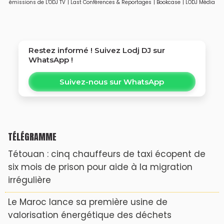
émissions de L'ODJ TV
|
Last Conférences & Reportages
|
Bookcase
|
LODJ Média
privée
Restez informé ! Suivez
Lodj DJ
sur
WhatsApp !
Suivez-nous sur WhatsApp
TÉLÉGRAMME
Tétouan : cinq chauffeurs de taxi écopent de
six mois de prison pour aide à la migration
irrégulière
Le Maroc lance sa première usine de
valorisation énergétique des déchets