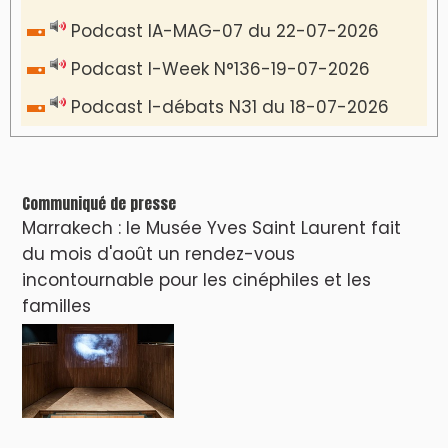
VIDÉOS & CLIP +
LES PLUS RÉCENTS
CLASSEURS
دِيمَا المَغرِب Clip
Clip : 🎵Allez, allez ! Ramenez-nous cette
coupe à la maison !
🎵Bulldozer Blues
Clip : 🎵 LE BLUES DE L'IA
🎵 Ormuzera bien, qui ormuzera le
dernier
Reportages
Nizar Baraka préside à Marrakech une