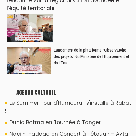
World Tour 2026
Nacim Haddad débarque à Tanger : Le
Souffle du Nord s'éveille !
Nacim Haddad Ayta World Tour à Rabat (
4ème date )