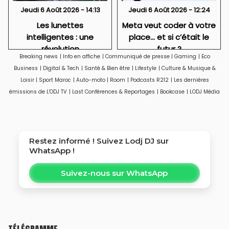
Jeudi 6 Août 2026 - 14:13
Jeudi 6 Août 2026 - 12:24
Les lunettes
Meta veut coder à votre
intelligentes : une
place… et si c’était le
révolution
futur ?
Breaking news
|
Info en affiche
|
Communiqué de presse
|
Gaming
|
Eco
technologique qui
Business
|
Digital & Tech
|
Santé & Bien être
|
Lifestyle
|
Culture & Musique &
soulève aussi des
Loisir
|
Sport Maroc
|
Auto-moto
|
Room
|
Podcasts R212
|
Les dernières
questions sur la vie
émissions de L'ODJ TV
|
Last Conférences & Reportages
|
Bookcase
|
LODJ Média
privée
Restez informé ! Suivez
Lodj DJ
sur
WhatsApp !
Suivez-nous sur WhatsApp