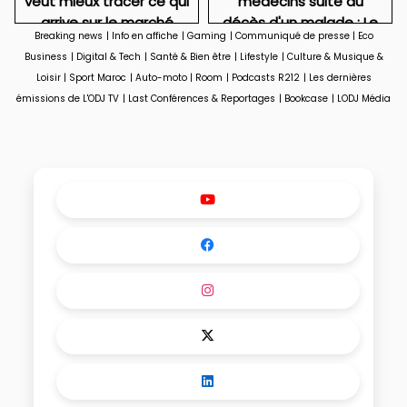
veut mieux tracer ce qui
médecins suite au
arrive sur le marché
décès d'un malade : Le
Breaking news
|
Info en affiche
|
Gaming
|
Communiqué de presse
|
Eco
drame caché de la
Business
|
Digital & Tech
|
Santé & Bien être
|
Lifestyle
|
Culture & Musique &
médecine.
Loisir
|
Sport Maroc
|
Auto-moto
|
Room
|
Podcasts R212
|
Les dernières
émissions de L'ODJ TV
|
Last Conférences & Reportages
|
Bookcase
|
LODJ Média