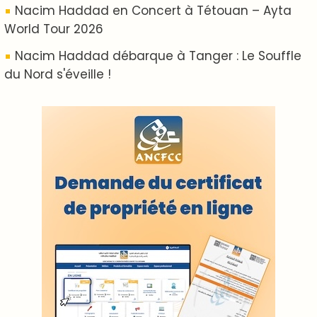
Proposer votre article
LODJ VIDÉO
L'ODJ LIVE TV
LODJ AUDIO
WEB RADIO R212
Copyright © 2022 Groupe de presse Arrissala
Ce site utilise Google Analytics. En continuant à naviguer, vous nous
autorisez à déposer un cookie à des fins de mesure d'audience
|
Plan du site
Syndication