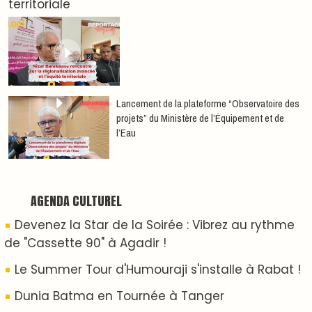
Nacim Haddad en Concert à Tétouan – Ayta
World Tour 2026
Nacim Haddad débarque à Tanger : Le Souffle
du Nord s'éveille !
ABOUT US
A propos de L'ODJ
VOS CONTRIBUTIONS