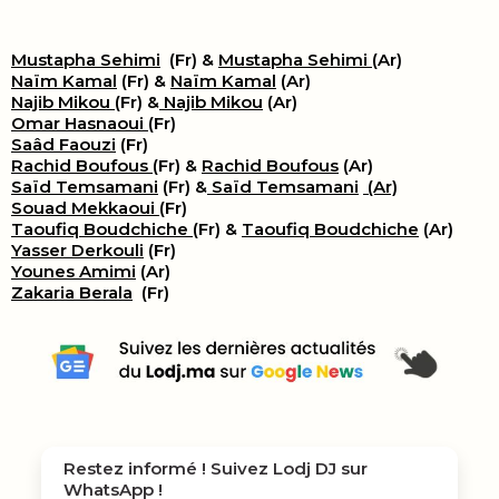
Mustapha Sehimi
(Fr) &
Mustapha Sehimi
(Ar)
Naïm Kamal
(Fr) &
Naïm Kamal
(Ar)
Najib Mikou
(Fr) &
Najib Mikou
(Ar)
Omar Hasnaoui
(Fr)
Saâd Faouzi
(Fr)
Rachid Boufous
(Fr) &
Rachid Boufous
(Ar)
Saïd Temsamani
(Fr) &
Saïd Temsamani
(Ar)
Souad Mekkaoui
(Fr)
Taoufiq Boudchiche
(Fr) &
Taoufiq Boudchiche
(Ar)
Yasser Derkouli
(Fr)
Younes Amimi
(Ar)
Zakaria Berala
(Fr)
Restez informé ! Suivez
Lodj DJ
sur
WhatsApp !