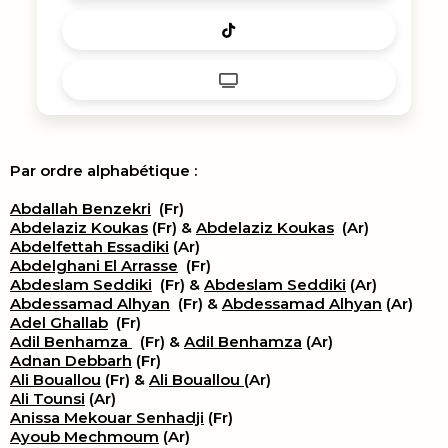
Par ordre alphabétique :
Abdallah Benzekri
(Fr)
Abdelaziz Koukas
(Fr) &
Abdelaziz Koukas
(Ar)
Abdelfettah Essadiki
(Ar)
Abdelghani El Arrasse
(Fr)
Abdeslam Seddiki
(Fr) &
Abdeslam Seddiki
(Ar)
Abdessamad Alhyan
(Fr) &
Abdessamad Alhyan
(Ar)
Adel Ghallab
(Fr)
Adil Benhamza
(Fr) &
Adil Benhamza
(Ar)
Adnan Debbarh
(Fr)
Ali Bouallou
(Fr) &
Ali Bouallou
(Ar)
Ali Tounsi
(Ar)
Anissa Mekouar Senhadji
(Fr)
Ayoub Mechmoum
(Ar)