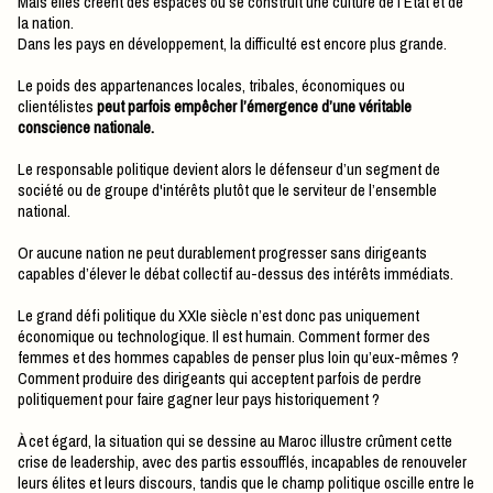
Mais elles créent des espaces où se construit une culture de l’État et de
la nation.
Dans les pays en développement, la difficulté est encore plus grande.
Le poids des appartenances locales, tribales, économiques ou
clientélistes
peut parfois empêcher l’émergence d’une véritable
conscience nationale.
Le responsable politique devient alors le défenseur d’un segment de
société ou de groupe d'intérêts plutôt que le serviteur de l’ensemble
national.
Or aucune nation ne peut durablement progresser sans dirigeants
capables d’élever le débat collectif au-dessus des intérêts immédiats.
Le grand défi politique du XXIe siècle n’est donc pas uniquement
économique ou technologique. Il est humain. Comment former des
femmes et des hommes capables de penser plus loin qu’eux-mêmes ?
Comment produire des dirigeants qui acceptent parfois de perdre
politiquement pour faire gagner leur pays historiquement ?
À cet égard, la situation qui se dessine au Maroc illustre crûment cette
crise de leadership, avec des partis essoufflés, incapables de renouveler
leurs élites et leurs discours, tandis que le champ politique oscille entre le