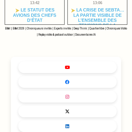
13:42
13:06
LE STATUT DES
LA CRISE DE SEBTA…
AVIONS DES CHEFS
LA PARTIE VISIBLE DE
D'ÉTAT
L’ENSEMBLE DES
TENSIONS DE LA
Billet
|
Billet 2026
|
Chroniqueurs invités
|
Experts invités
|
Deep Think
|
Quartier libre
|
Chroniques Vidéo
RÉGION
|
Replay vidéo & podcast outdoor
|
Documentaires IA