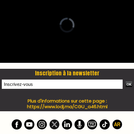
PRESS +
LES PLUS RÉCENTS
CLASSEURS
7 days santé & conso du 31-07-2026
I-MAG-Spécial Fête du Trône 2026
7 days Culture du 29-07-2026
7 days tech du 28-07-2026
7 days Auto-Moto du 27-07-2026
PODCAST +
LES PLUS RÉCENTS
CLASSEURS
Podcast I-Week-N°137 du 26-07-2026