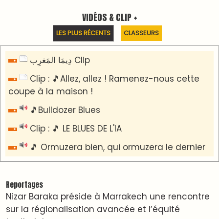
territoriale
​Lancement de la plateforme “Observatoire des
projets” du Ministère de l’Équipement et de
l’Eau
AGENDA CULTUREL
Devenez la Star de la Soirée : Vibrez au rythme
de "Cassette 90" à Agadir !
Le Summer Tour d'Humouraji s'installe à Rabat !
Dunia Batma en Tournée à Tanger