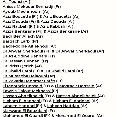
Ali Tounsi
(Ar)
Anissa Mekouar Senhadji
(Fr)
Ayoub Mechmoum
(Ar)
Aziz Boucetta
(Fr) &
Aziz Boucetta
(Ar)
Aziz Daouda
(Fr) &
Aziz Daouda
(Ar)
Aziz Rabbah
(Fr) &
Aziz Rabbah
(Ar)
Aziza Benkirane
(Fr) &
Aziza Benkirane
(Ar)
Badr Ben Allach
(Ar)
Bargach Larbi
(Fr)
Badreddine Aitlekhoui
(Ar)
Dr Anwar Cherkaoui
(Fr) &
Dr Anwar Cherkaoui
(Ar)
Dr Az-Eddine Bennani
(Fr)
Dr Hassan Bennani
(Fr)
Dr Idriss Qorich
(Ar)
Dr Khalid Fathi
(Fr) &
​
Dr Khalid Fathi
(Ar)
Dr Mustapha Belaouni
(Ar)
Dr Zakaria Benomar Farès
(Fr)
El Montacir Bensaid
(Fr) &
El Montacir Bensaid
(Ar)
Fawzia Talout Meknassi
(Fr)
Hassan Abdelkhalek
(Fr) &
Hassan Abdelkhalek
(Ar)
Hicham El Aadnani
(Fr) &
Hicham El Aadnani
(Ar)
Lahcen Haddad
(Fr) &
Lahcen Haddad
(Ar)
Marwane El Bouzdaini
(Fr)
Mohamed El Ouardi
(Fr) &
Mohamed El Ouardi
(Ar)