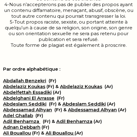
4-Nous n’accepterons pas de publier des propos ayant
un contenu diffamatoire, menaçant, abusif, obscène, ou
tout autre contenu qui pourrait transgresser la loi.
5-Tout propos raciste, sexiste, ou portant atteinte à
quelqu’un à cause de sa religion, son origine, son genre
ou son orientation sexuelle ne sera pas retenu pour
publication et sera refusé.
Toute forme de plagiat est également à proscrire.
Par ordre alphabétique :
Abdallah Benzekri
(Fr)
Abdelaziz Koukas
(Fr) &
Abdelaziz Koukas
(Ar)
Abdelfettah Essadiki
(Ar)
Abdelghani El Arrasse
(Fr)
Abdeslam Seddiki
(Fr) &
Abdeslam Seddiki
(Ar)
Abdessamad Alhyan
(Fr) &
Abdessamad Alhyan
(Ar)
Adel Ghallab
(Fr)
Adil Benhamza
(Fr) &
Adil Benhamza
(Ar)
Adnan Debbarh
(Fr)
Ali Bouallou
(Fr) &
Ali Bouallou
(Ar)