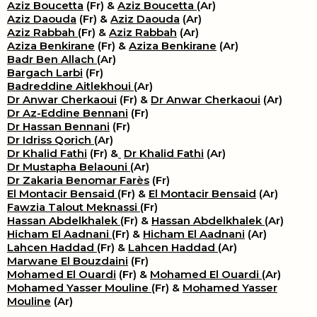
Aziz Boucetta
(Fr) &
Aziz Boucetta
(Ar)
Aziz Daouda
(Fr) &
Aziz Daouda
(Ar)
Aziz Rabbah
(Fr) &
Aziz Rabbah
(Ar)
Aziza Benkirane
(Fr) &
Aziza Benkirane
(Ar)
Badr Ben Allach
(Ar)
Bargach Larbi
(Fr)
Badreddine Aitlekhoui
(Ar)
Dr Anwar Cherkaoui
(Fr) &
Dr Anwar Cherkaoui
(Ar)
Dr Az-Eddine Bennani
(Fr)
Dr Hassan Bennani
(Fr)
Dr Idriss Qorich
(Ar)
Dr Khalid Fathi
(Fr) &
​
Dr Khalid Fathi
(Ar)
Dr Mustapha Belaouni
(Ar)
Dr Zakaria Benomar Farès
(Fr)
El Montacir Bensaid
(Fr) &
El Montacir Bensaid
(Ar)
Fawzia Talout Meknassi
(Fr)
Hassan Abdelkhalek
(Fr) &
Hassan Abdelkhalek
(Ar)
Hicham El Aadnani
(Fr) &
Hicham El Aadnani
(Ar)
Lahcen Haddad
(Fr) &
Lahcen Haddad
(Ar)
Marwane El Bouzdaini
(Fr)
Mohamed El Ouardi
(Fr) &
Mohamed El Ouardi
(Ar)
Mohamed Yasser Mouline
(Fr) &
Mohamed Yasser
Mouline
(Ar)