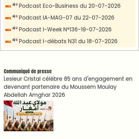
VIDÉOS & CLIP +
LES PLUS RÉCENTS
CLASSEURS
دِيمَا المَغرِب Clip
Clip : 🎵Allez, allez ! Ramenez-nous cette
coupe à la maison !
🎵Bulldozer Blues
Clip : 🎵 LE BLUES DE L'IA
🎵 Ormuzera bien, qui ormuzera le dernier
Reportages
Nizar Baraka préside à Marrakech une rencontre
sur la régionalisation avancée et l’équité