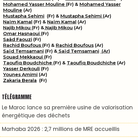
Mohamed Yasser Mouline
(Fr) &
Mohamed Yasser
Mouline
(Ar)
Mustapha Sehimi
(Fr) &
Mustapha Sehimi
(Ar)
Naïm Kamal
(Fr) &
Naïm Kamal
(Ar)
Najib Mikou
(Fr) &
Najib Mikou
(Ar)
Omar Hasnaoui
(Fr)
Saâd Faouzi
(Fr)
Rachid Boufous
(Fr) &
Rachid Boufous
(Ar)
Saïd Temsamani
(Fr) &
Saïd Temsamani
(Ar)
Souad Mekkaoui
(Fr)
Taoufiq Boudchiche
(Fr) &
Taoufiq Boudchiche
(Ar)
Yasser Derkouli
(Fr)
Younes Amimi
(Ar)
Zakaria Berala
(Fr)
TÉLÉGRAMME
Le Maroc lance sa première usine de valorisation
énergétique des déchets
Marhaba 2026 : 2,7 millions de MRE accueillis