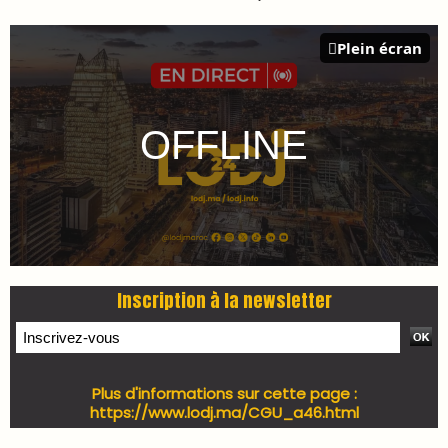
PRESS +
LES PLUS RÉCENTS
CLASSEURS
7 days santé & conso du 31-07-2026
I-MAG-Spécial Fête du Trône 2026
7 days Culture du 29-07-2026
7 days tech du 28-07-2026
7 days Auto-Moto du 27-07-2026
PODCAST +
LES PLUS RÉCENTS
CLASSEURS