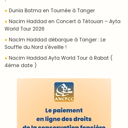
ABOUT US
A propos de L'ODJ
VOS CONTRIBUTIONS
Proposer votre article
LODJ VIDÉO
L'ODJ LIVE TV
LODJ AUDIO
WEB RADIO R212
Copyright © 2022 Groupe de presse Arrissala
Ce site utilise Google Analytics. En continuant à naviguer, vous nous
autorisez à déposer un cookie à des fins de mesure d'audience
|
Plan du site
Syndication