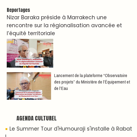
Dunia Batma en Tournée à Tanger
Nacim Haddad en Concert à Tétouan – Ayta
World Tour 2026
Nacim Haddad débarque à Tanger : Le
Souffle du Nord s'éveille !
Nacim Haddad Ayta World Tour à Rabat (
4ème date )