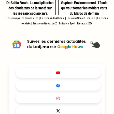
Dr Saïda Farah : La multiplication
​Suptech Environnement : l’école
des charlatans de la santé sur
qui veut former les métiers verts
les réseaux sociaux m’a
du Maroc de demain
poussée à lancer un contenu
Émissions politico-économiques
|
Émissions Arts & Culture
|
Émissions Santé & Bien-être
|
Émissions
digital fondé sur une information
sociétales
|
Émissions Génération Z
|
Émissions Sport
|
Ramadan 2026
médicale fiable