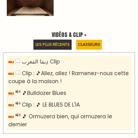
Reportages
Nizar Baraka préside à Marrakech une
rencontre sur la régionalisation avancée et
l’équité territoriale
​Lancement de la plateforme “Observatoire
des projets” du Ministère de l’Équipement et
de l’Eau
AGENDA CULTUREL
Le Summer Tour d'Humouraji s'installe à Rabat
!