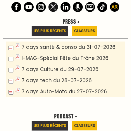
Podcast I-Week-N°137 du 26-07-2026
Podcast Eco-Business du 20-07-2026
Podcast IA-MAG-07 du 22-07-2026
Podcast I-Week N°136-19-07-2026
Podcast I-débats N31 du 18-07-2026
Communiqué de presse
Marrakech : le Musée Yves Saint Laurent fait
du mois d'août un rendez-vous
incontournable pour les cinéphiles et les
familles