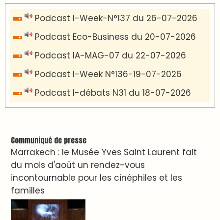
VIDÉOS & CLIP +
LES PLUS RÉCENTS
CLASSEURS
دِيمَا المَغرِب Clip
Clip : 🎵Allez, allez ! Ramenez-nous cette
coupe à la maison !
🎵Bulldozer Blues
Clip : 🎵 LE BLUES DE L'IA
🎵 Ormuzera bien, qui ormuzera le
dernier