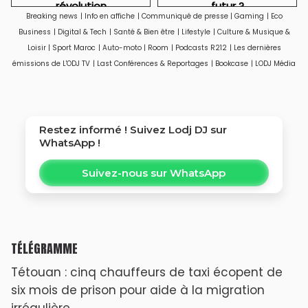
révolution
futur ?
Breaking news
|
Info en affiche
|
Communiqué de presse
|
Gaming
|
Eco
technologique qui
Business
|
Digital & Tech
|
Santé & Bien être
|
Lifestyle
|
Culture & Musique &
soulève aussi des
Loisir
|
Sport Maroc
|
Auto-moto
|
Room
|
Podcasts R212
|
Les dernières
questions sur la vie
émissions de L'ODJ TV
|
Last Conférences & Reportages
|
Bookcase
|
LODJ Média
privée
Restez informé ! Suivez
Lodj DJ
sur
WhatsApp !
Suivez-nous sur WhatsApp
TÉLÉGRAMME
Tétouan : cinq chauffeurs de taxi écopent de
six mois de prison pour aide à la migration