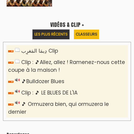
VIDÉOS & CLIP +
LES PLUS RÉCENTS
CLASSEURS
دِيمَا المَغرِب Clip
Clip : 🎵Allez, allez ! Ramenez-nous cette
coupe à la maison !
🎵Bulldozer Blues
Clip : 🎵 LE BLUES DE L'IA
🎵 Ormuzera bien, qui ormuzera le
dernier