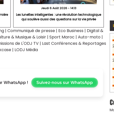
Jeudi 6 Août 2026 - 14:13
mière
Les lunettes intelligentes : une révolution technologique
qui soulève aussi des questions sur la vie privée
ng
|
Communiqué de presse
|
Eco Business
|
Digital &
lture & Musique & Loisir
|
Sport Maroc
|
Auto-moto
|
issions de L'ODJ TV
|
Last Conférences & Reportages
kcase
|
LODJ Média
r WhatsApp !
Suivez-nous sur WhatsApp
C
Ma