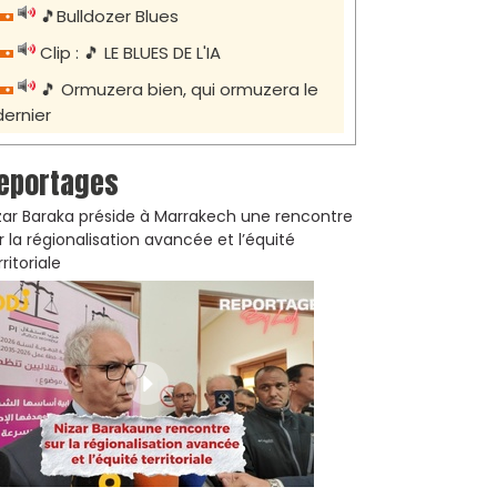
🎵Bulldozer Blues
Clip : 🎵 LE BLUES DE L'IA
🎵 Ormuzera bien, qui ormuzera le
dernier
eportages
zar Baraka préside à Marrakech une rencontre
r la régionalisation avancée et l’équité
rritoriale