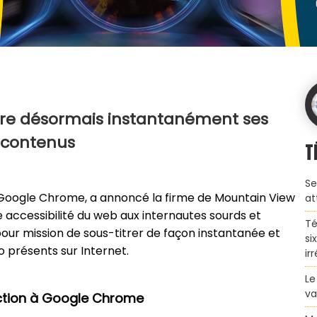
re désormais instantanément ses
contenus
T
Se
ur Google Chrome, a annoncé la firme de Mountain View
at
re accessibilité du web aux internautes sourds et
Té
our mission de sous-titrer de façon instantanée et
si
o présents sur Internet.
ir
Le
va
ction à Google Chrome