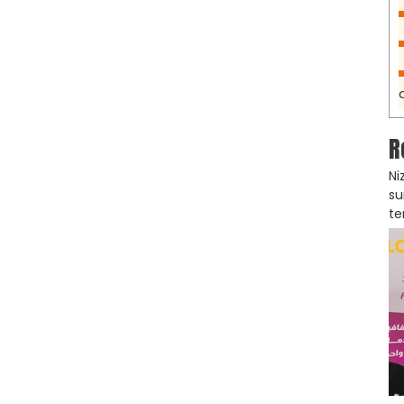
R
Ni
su
te