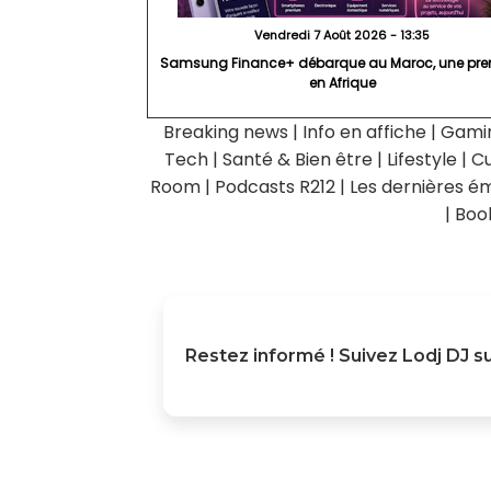
Vendredi 7 Août 2026 - 13:35
Samsung Finance+ débarque au Maroc, une pre
en Afrique
Breaking news
|
Info en affiche
|
Gami
Tech
|
Santé & Bien être
|
Lifestyle
|
Cu
Room
|
Podcasts R212
|
Les dernières ém
|
Boo
Restez informé ! Suivez
Lodj DJ
su