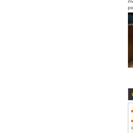
mo
po