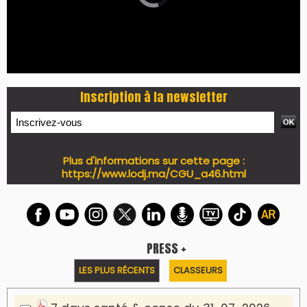
Inscription à la newsletter
Plus d'informations sur cette page :
https://www.lodj.ma/CGU_a46.html
PRESS +
LES PLUS RÉCENTS
CLASSEURS