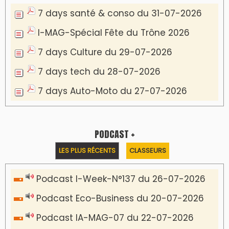
Podcast I-Week N°136-19-07-2026
Podcast I-débats N31 du 18-07-2026
Communiqué de presse
Marrakech : le Musée Yves Saint Laurent fait
du mois d'août un rendez-vous
incontournable pour les cinéphiles et les
familles
VIDÉOS & CLIP +