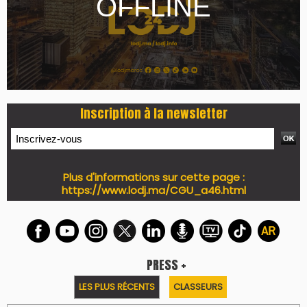
7 days santé & conso du 31-07-2026
I-MAG-Spécial Fête du Trône 2026
7 days Culture du 29-07-2026
7 days tech du 28-07-2026
7 days Auto-Moto du 27-07-2026
PODCAST +
LES PLUS RÉCENTS
CLASSEURS
Podcast I-Week-N°137 du 26-07-2026
Podcast Eco-Business du 20-07-2026
Podcast IA-MAG-07 du 22-07-2026