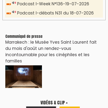
LES PLUS RÉCENTS
CLASSEURS
دِيمَا المَغرِب Clip
Clip : 🎵Allez, allez ! Ramenez-nous cette
coupe à la maison !
🎵Bulldozer Blues
Clip : 🎵 LE BLUES DE L'IA
🎵 Ormuzera bien, qui ormuzera le
dernier
Reportages
Nizar Baraka préside à Marrakech une
rencontre sur la régionalisation avancée et
l’équité territoriale