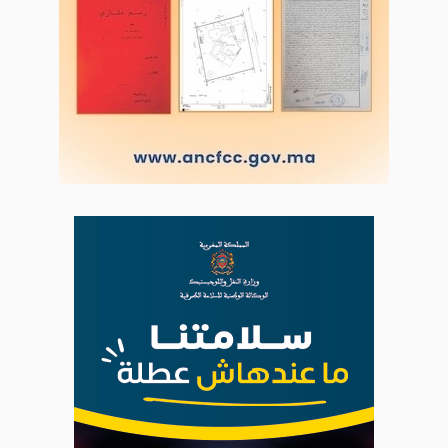
LODJ AUDIO
WEB RADIO R212
Copyright © 2022 Groupe de presse Arrissala
Ce site utilise Google Analytics. En continuant à naviguer, vous nous
autorisez à déposer un cookie à des fins de mesure d'audience
|
Plan du site
Syndication