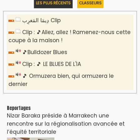
​Lancement de la plateforme “Observatoire
des projets” du Ministère de l’Équipement et
de l’Eau
AGENDA CULTUREL
Nacim Haddad en Concert à Tétouan – Ayta
World Tour 2026
Nacim Haddad débarque à Tanger : Le
Souffle du Nord s'éveille !
Nacim Haddad Ayta World Tour à Rabat (
4ème date )