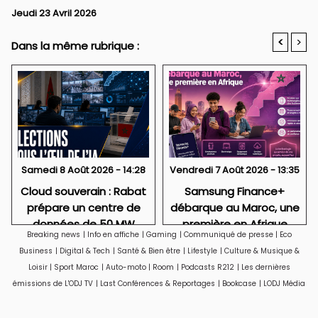
Jeudi 23 Avril 2026
<
>
Dans la même rubrique :
Samedi 8 Août 2026 - 14:28
Vendredi 7 Août 2026 - 13:35
Cloud souverain : Rabat
Samsung Finance+
prépare un centre de
débarque au Maroc, une
données de 50 MW
première en Afrique
Breaking news
|
Info en affiche
|
Gaming
|
Communiqué de presse
|
Eco
Business
|
Digital & Tech
|
Santé & Bien être
|
Lifestyle
|
Culture & Musique &
Loisir
|
Sport Maroc
|
Auto-moto
|
Room
|
Podcasts R212
|
Les dernières
émissions de L'ODJ TV
|
Last Conférences & Reportages
|
Bookcase
|
LODJ Média