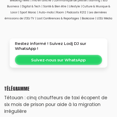
Breaking news
|
Info en affiche
|
Communiqué de presse
|
Gaming
|
Eco
technologique qui
Business
|
Digital & Tech
|
Santé & Bien être
|
Lifestyle
|
Culture & Musique &
soulève aussi des
Loisir
|
Sport Maroc
|
Auto-moto
|
Room
|
Podcasts R212
|
Les dernières
questions sur la vie
émissions de L'ODJ TV
|
Last Conférences & Reportages
|
Bookcase
|
LODJ Média
privée
Restez informé ! Suivez
Lodj DJ
sur
WhatsApp !
Suivez-nous sur WhatsApp
TÉLÉGRAMME
Tétouan : cinq chauffeurs de taxi écopent de
six mois de prison pour aide à la migration
irrégulière