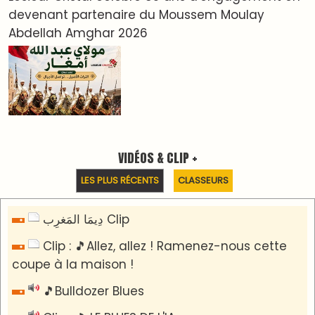
PODCAST +
LES PLUS RÉCENTS
CLASSEURS
Podcast I-Week-N°137 du 26-07-2026
Podcast Eco-Business du 20-07-2026
Podcast IA-MAG-07 du 22-07-2026
Podcast I-Week N°136-19-07-2026
Podcast I-débats N31 du 18-07-2026
Communiqué de presse
Lesieur Cristal célèbre 85 ans d'engagement en