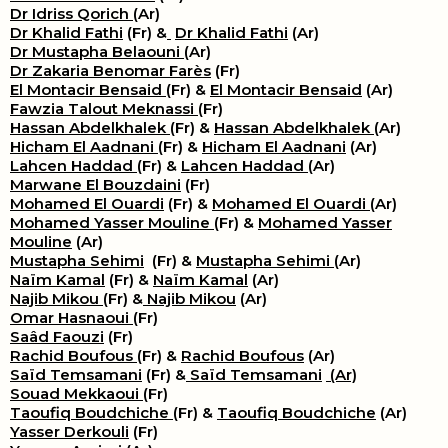
Dr Idriss Qorich
(Ar)
Dr Khalid Fathi
(Fr) &
​
Dr Khalid Fathi
(Ar)
Dr Mustapha Belaouni
(Ar)
Dr Zakaria Benomar Farès
(Fr)
El Montacir Bensaid
(Fr) &
El Montacir Bensaid
(Ar)
Fawzia Talout Meknassi
(Fr)
Hassan Abdelkhalek
(Fr) &
Hassan Abdelkhalek
(Ar)
Hicham El Aadnani
(Fr) &
Hicham El Aadnani
(Ar)
Lahcen Haddad
(Fr) &
Lahcen Haddad
(Ar)
Marwane El Bouzdaini
(Fr)
Mohamed El Ouardi
(Fr) &
Mohamed El Ouardi
(Ar)
Mohamed Yasser Mouline
(Fr) &
Mohamed Yasser
Mouline
(Ar)
Mustapha Sehimi
(Fr) &
Mustapha Sehimi
(Ar)
Naïm Kamal
(Fr) &
Naïm Kamal
(Ar)
Najib Mikou
(Fr) &
Najib Mikou
(Ar)
Omar Hasnaoui
(Fr)
Saâd Faouzi
(Fr)
Rachid Boufous
(Fr) &
Rachid Boufous
(Ar)
Saïd Temsamani
(Fr) &
Saïd Temsamani
(Ar)
Souad Mekkaoui
(Fr)
Taoufiq Boudchiche
(Fr) &
Taoufiq Boudchiche
(Ar)
Yasser Derkouli
(Fr)