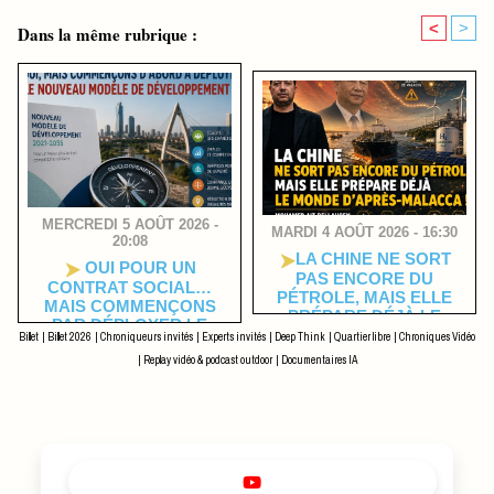
<
>
Dans la même rubrique :
MERCREDI 5 AOÛT 2026 -
MARDI 4 AOÛT 2026 - 16:30
20:08
​LA CHINE NE SORT
OUI POUR UN
PAS ENCORE DU
CONTRAT SOCIAL…
PÉTROLE, MAIS ELLE
MAIS COMMENÇONS
PRÉPARE DÉJÀ LE
PAR DÉPLOYER LE
MONDE D’APRÈS-
Billet
|
Billet 2026
|
Chroniqueurs invités
|
Experts invités
|
Deep Think
|
Quartier libre
|
Chroniques Vidéo
NOUVEAU MODÈLE DE
MALACCA !
DÉVELOPPEMENT !
|
Replay vidéo & podcast outdoor
|
Documentaires IA