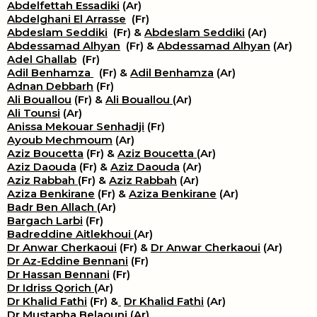
Abdelfettah Essadiki
(Ar)
Abdelghani El Arrasse
(Fr)
Abdeslam Seddiki
(Fr) &
Abdeslam Seddiki
(Ar)
Abdessamad Alhyan
(Fr) &
Abdessamad Alhyan
(Ar)
Adel Ghallab
(Fr)
Adil Benhamza
(Fr) &
Adil Benhamza
(Ar)
Adnan Debbarh
(Fr)
Ali Bouallou
(Fr) &
Ali Bouallou
(Ar)
Ali Tounsi
(Ar)
Anissa Mekouar Senhadji
(Fr)
Ayoub Mechmoum
(Ar)
Aziz Boucetta
(Fr) &
Aziz Boucetta
(Ar)
Aziz Daouda
(Fr) &
Aziz Daouda
(Ar)
Aziz Rabbah
(Fr) &
Aziz Rabbah
(Ar)
Aziza Benkirane
(Fr) &
Aziza Benkirane
(Ar)
Badr Ben Allach
(Ar)
Bargach Larbi
(Fr)
Badreddine Aitlekhoui
(Ar)
Dr Anwar Cherkaoui
(Fr) &
Dr Anwar Cherkaoui
(Ar)
Dr Az-Eddine Bennani
(Fr)
Dr Hassan Bennani
(Fr)
Dr Idriss Qorich
(Ar)
Dr Khalid Fathi
(Fr) &
​
Dr Khalid Fathi
(Ar)
Dr Mustapha Belaouni
(Ar)