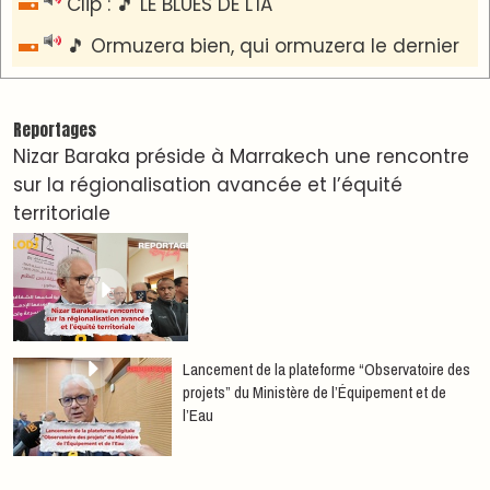
devenant partenaire du Moussem Moulay
Abdellah Amghar 2026
VIDÉOS & CLIP +
LES PLUS RÉCENTS
CLASSEURS
دِيمَا المَغرِب Clip
Clip : 🎵Allez, allez ! Ramenez-nous cette
coupe à la maison !
🎵Bulldozer Blues