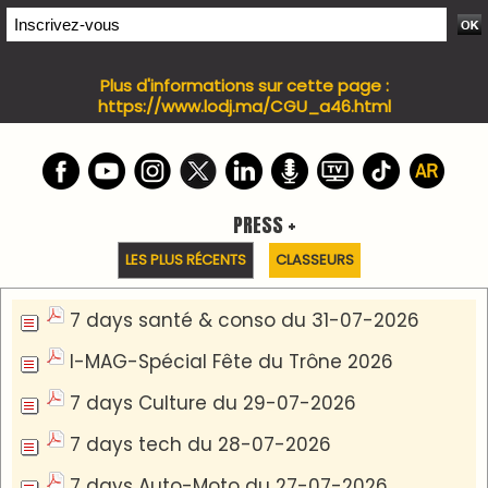
WEB TV LODJ24 : Youtube, kick et twitch
Plein écran
Inscription à la newsletter