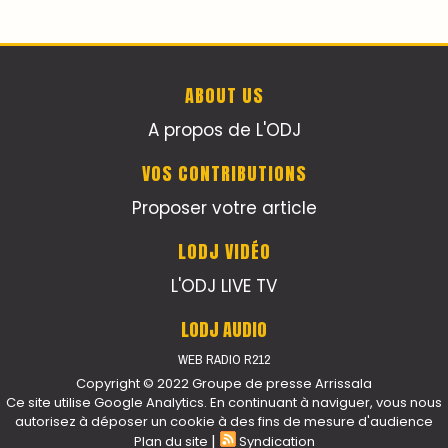
AGENDA CULTUREL
Devenez la Star de la Soirée : Vibrez au rythme
de "Cassette 90" à Agadir !
Le Summer Tour d'Humouraji s'installe à Rabat !
Dunia Batma en Tournée à Tanger
Nacim Haddad en Concert à Tétouan – Ayta
World Tour 2026
Nacim Haddad débarque à Tanger : Le Souffle
du Nord s'éveille !