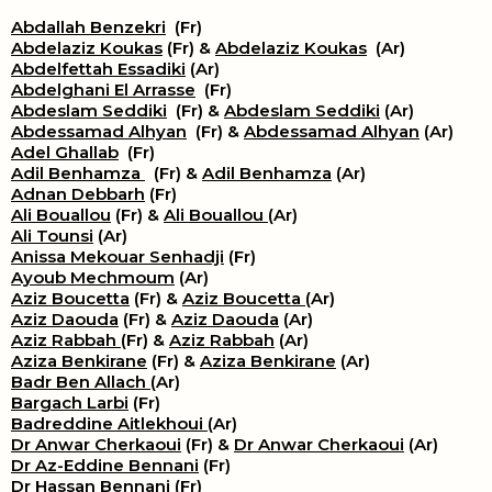
Abdallah Benzekri
(Fr)
Abdelaziz Koukas
(Fr) &
Abdelaziz Koukas
(Ar)
Abdelfettah Essadiki
(Ar)
Abdelghani El Arrasse
(Fr)
Abdeslam Seddiki
(Fr) &
Abdeslam Seddiki
(Ar)
Abdessamad Alhyan
(Fr) &
Abdessamad Alhyan
(Ar)
Adel Ghallab
(Fr)
Adil Benhamza
(Fr) &
Adil Benhamza
(Ar)
Adnan Debbarh
(Fr)
Ali Bouallou
(Fr) &
Ali Bouallou
(Ar)
Ali Tounsi
(Ar)
Anissa Mekouar Senhadji
(Fr)
Ayoub Mechmoum
(Ar)
Aziz Boucetta
(Fr) &
Aziz Boucetta
(Ar)
Aziz Daouda
(Fr) &
Aziz Daouda
(Ar)
Aziz Rabbah
(Fr) &
Aziz Rabbah
(Ar)
Aziza Benkirane
(Fr) &
Aziza Benkirane
(Ar)
Badr Ben Allach
(Ar)
Bargach Larbi
(Fr)
Badreddine Aitlekhoui
(Ar)
Dr Anwar Cherkaoui
(Fr) &
Dr Anwar Cherkaoui
(Ar)
Dr Az-Eddine Bennani
(Fr)
Dr Hassan Bennani
(Fr)