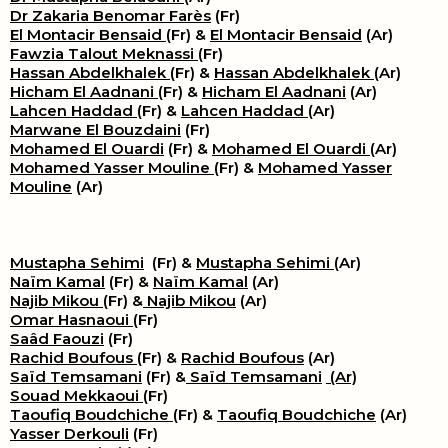
Dr Zakaria Benomar Farès
(Fr)
El Montacir Bensaid
(Fr) &
El Montacir Bensaid
(Ar)
Fawzia Talout Meknassi
(Fr)
Hassan Abdelkhalek
(Fr) &
Hassan Abdelkhalek
(Ar)
Hicham El Aadnani
(Fr) &
Hicham El Aadnani
(Ar)
Lahcen Haddad
(Fr) &
Lahcen Haddad
(Ar)
Marwane El Bouzdaini
(Fr)
Mohamed El Ouardi
(Fr) &
Mohamed El Ouardi
(Ar)
Mohamed Yasser Mouline
(Fr) &
Mohamed Yasser
Mouline
(Ar)
Mustapha Sehimi
(Fr) &
Mustapha Sehimi
(Ar)
Naïm Kamal
(Fr) &
Naïm Kamal
(Ar)
Najib Mikou
(Fr) &
Najib Mikou
(Ar)
Omar Hasnaoui
(Fr)
Saâd Faouzi
(Fr)
Rachid Boufous
(Fr) &
Rachid Boufous
(Ar)
Saïd Temsamani
(Fr) &
Saïd Temsamani
(Ar)
Souad Mekkaoui
(Fr)
Taoufiq Boudchiche
(Fr) &
Taoufiq Boudchiche
(Ar)
Yasser Derkouli
(Fr)