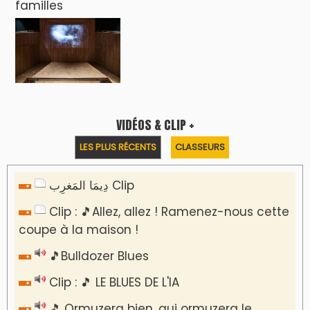
familles
VIDÉOS & CLIP +
LES PLUS RÉCENTS
CLASSEURS
دِيمَا المَغرِب Clip
Clip : 🎵Allez, allez ! Ramenez-nous cette
coupe à la maison !
🎵Bulldozer Blues
Clip : 🎵 LE BLUES DE L'IA
🎵 Ormuzera bien, qui ormuzera le