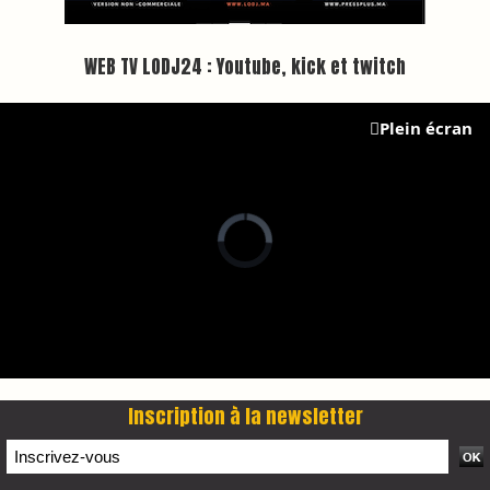
Plus d'informations sur cette page :
https://www.lodj.ma/CGU_a46.html
PRESS +
LES PLUS RÉCENTS
CLASSEURS
7 days santé & conso du 31-07-2026
I-MAG-Spécial Fête du Trône 2026
7 days Culture du 29-07-2026
7 days tech du 28-07-2026
7 days Auto-Moto du 27-07-2026