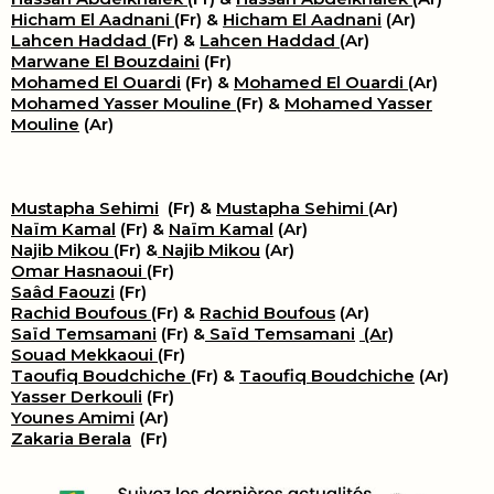
Hicham El Aadnani
(Fr) &
Hicham El Aadnani
(Ar)
Lahcen Haddad
(Fr) &
Lahcen Haddad
(Ar)
Marwane El Bouzdaini
(Fr)
Mohamed El Ouardi
(Fr) &
Mohamed El Ouardi
(Ar)
Mohamed Yasser Mouline
(Fr) &
Mohamed Yasser
Mouline
(Ar)
Mustapha Sehimi
(Fr) &
Mustapha Sehimi
(Ar)
Naïm Kamal
(Fr) &
Naïm Kamal
(Ar)
Najib Mikou
(Fr) &
Najib Mikou
(Ar)
Omar Hasnaoui
(Fr)
Saâd Faouzi
(Fr)
Rachid Boufous
(Fr) &
Rachid Boufous
(Ar)
Saïd Temsamani
(Fr) &
Saïd Temsamani
(Ar)
Souad Mekkaoui
(Fr)
Taoufiq Boudchiche
(Fr) &
Taoufiq Boudchiche
(Ar)
Yasser Derkouli
(Fr)
Younes Amimi
(Ar)
Zakaria Berala
(Fr)