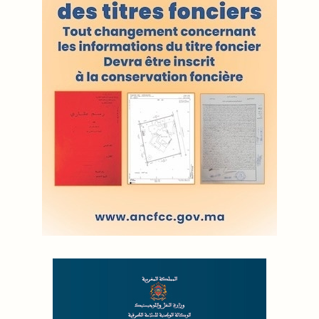
Proposer votre article
LODJ VIDÉO
L'ODJ LIVE TV
LODJ AUDIO
WEB RADIO R212
Copyright © 2022 Groupe de presse Arrissala
Ce site utilise Google Analytics. En continuant à naviguer, vous nous
autorisez à déposer un cookie à des fins de mesure d'audience
|
Plan du site
Syndication