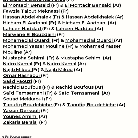
El Montacir Bensaid
(Fr) &
El Montacir Bensaid
(Ar)
Fawzia Talout Meknassi
(Fr)
Hassan Abdelkhalek
(Fr) &
Hassan Abdelkhalek
(Ar)
Hicham El Aadnani
(Fr) &
Hicham El Aadnani
(Ar)
Lahcen Haddad
(Fr) &
Lahcen Haddad
(Ar)
Marwane El Bouzdaini
(Fr)
Mohamed El Ouardi
(Fr) &
Mohamed El Ouardi
(Ar)
Mohamed Yasser Mouline
(Fr) &
Mohamed Yasser
Mouline
(Ar)
Mustapha Sehimi
(Fr) &
Mustapha Sehimi
(Ar)
Naïm Kamal
(Fr) &
Naïm Kamal
(Ar)
Najib Mikou
(Fr) &
Najib Mikou
(Ar)
Omar Hasnaoui
(Fr)
Saâd Faouzi
(Fr)
Rachid Boufous
(Fr) &
Rachid Boufous
(Ar)
Saïd Temsamani
(Fr) &
Saïd Temsamani
(Ar)
Souad Mekkaoui
(Fr)
Taoufiq Boudchiche
(Fr) &
Taoufiq Boudchiche
(Ar)
Yasser Derkouli
(Fr)
Younes Amimi
(Ar)
Zakaria Berala
(Fr)