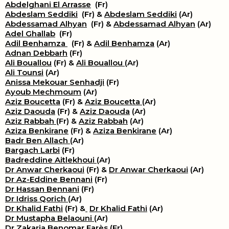
Abdelghani El Arrasse
(Fr)
Abdeslam Seddiki
(Fr) &
Abdeslam Seddiki
(Ar)
Abdessamad Alhyan
(Fr) &
Abdessamad Alhyan
(Ar)
Adel Ghallab
(Fr)
Adil Benhamza
(Fr) &
Adil Benhamza
(Ar)
Adnan Debbarh
(Fr)
Ali Bouallou
(Fr) &
Ali Bouallou
(Ar)
Ali Tounsi
(Ar)
Anissa Mekouar Senhadji
(Fr)
Ayoub Mechmoum
(Ar)
Aziz Boucetta
(Fr) &
Aziz Boucetta
(Ar)
Aziz Daouda
(Fr) &
Aziz Daouda
(Ar)
Aziz Rabbah
(Fr) &
Aziz Rabbah
(Ar)
Aziza Benkirane
(Fr) &
Aziza Benkirane
(Ar)
Badr Ben Allach
(Ar)
Bargach Larbi
(Fr)
Badreddine Aitlekhoui
(Ar)
Dr Anwar Cherkaoui
(Fr) &
Dr Anwar Cherkaoui
(Ar)
Dr Az-Eddine Bennani
(Fr)
Dr Hassan Bennani
(Fr)
Dr Idriss Qorich
(Ar)
Dr Khalid Fathi
(Fr) &
​
Dr Khalid Fathi
(Ar)
Dr Mustapha Belaouni
(Ar)
Dr Zakaria Benomar Farès
(Fr)