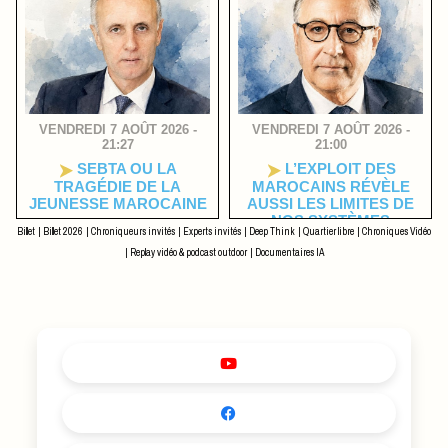
VENDREDI 7 AOÛT 2026 -
VENDREDI 7 AOÛT 2026 -
21:27
21:00
SEBTA OU LA
L’EXPLOIT DES
TRAGÉDIE DE LA
MAROCAINS RÉVÈLE
JEUNESSE MAROCAINE
AUSSI LES LIMITES DE
NOS SYSTÈMES
Billet
|
Billet 2026
|
Chroniqueurs invités
|
Experts invités
|
Deep Think
|
Quartier libre
|
Chroniques Vidéo
|
Replay vidéo & podcast outdoor
|
Documentaires IA