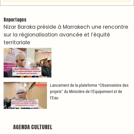
Dunia Batma en Tournée à Tanger
Nacim Haddad en Concert à Tétouan – Ayta
World Tour 2026
Nacim Haddad débarque à Tanger : Le Souffle
du Nord s'éveille !
Nacim Haddad Ayta World Tour à Rabat ( 4ème
date )
Hatim Ammor En Concert Exclusif à Tanger : Un
show Live Exceptionnel Cet été !