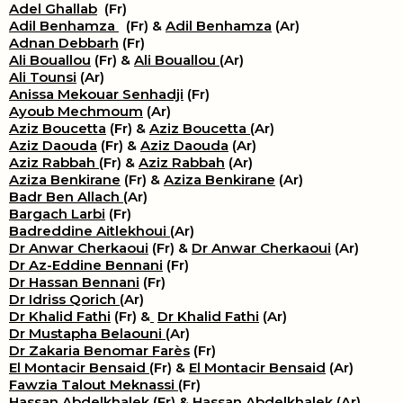
Adel Ghallab
(Fr)
Adil Benhamza
(Fr) &
Adil Benhamza
(Ar)
Adnan Debbarh
(Fr)
Ali Bouallou
(Fr) &
Ali Bouallou
(Ar)
Ali Tounsi
(Ar)
Anissa Mekouar Senhadji
(Fr)
Ayoub Mechmoum
(Ar)
Aziz Boucetta
(Fr) &
Aziz Boucetta
(Ar)
Aziz Daouda
(Fr) &
Aziz Daouda
(Ar)
Aziz Rabbah
(Fr) &
Aziz Rabbah
(Ar)
Aziza Benkirane
(Fr) &
Aziza Benkirane
(Ar)
Badr Ben Allach
(Ar)
Bargach Larbi
(Fr)
Badreddine Aitlekhoui
(Ar)
Dr Anwar Cherkaoui
(Fr) &
Dr Anwar Cherkaoui
(Ar)
Dr Az-Eddine Bennani
(Fr)
Dr Hassan Bennani
(Fr)
Dr Idriss Qorich
(Ar)
Dr Khalid Fathi
(Fr) &
​
Dr Khalid Fathi
(Ar)
Dr Mustapha Belaouni
(Ar)
Dr Zakaria Benomar Farès
(Fr)
El Montacir Bensaid
(Fr) &
El Montacir Bensaid
(Ar)
Fawzia Talout Meknassi
(Fr)
Hassan Abdelkhalek
(Fr) &
Hassan Abdelkhalek
(Ar)