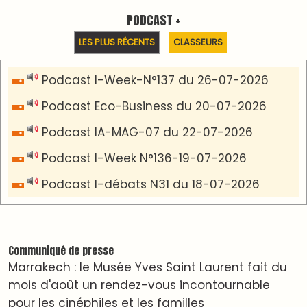
VIDÉOS & CLIP +
LES PLUS RÉCENTS
CLASSEURS
دِيمَا المَغرِب Clip
Clip : 🎵Allez, allez ! Ramenez-nous cette
coupe à la maison !
🎵Bulldozer Blues
Clip : 🎵 LE BLUES DE L'IA
🎵 Ormuzera bien, qui ormuzera le dernier