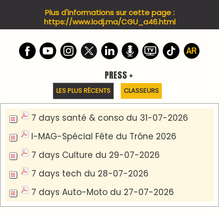
PODCAST +
LES PLUS RÉCENTS
CLASSEURS
Podcast I-Week-N°137 du 26-07-2026
Podcast Eco-Business du 20-07-2026
Podcast IA-MAG-07 du 22-07-2026
Podcast I-Week N°136-19-07-2026
Podcast I-débats N31 du 18-07-2026
Communiqué de presse
Marrakech : le Musée Yves Saint Laurent fait du
mois d'août un rendez-vous incontournable
pour les cinéphiles et les familles