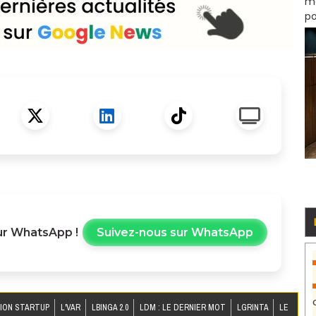
mo
po
r WhatsApp !
Suivez-nous sur WhatsApp
ION STARTUP
L'VAR
LBINGA 2.0
LDM : LE DERNIER MOT
LGRINTA
LE