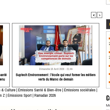
<
>
Dimanche 19 Avril 2026 - 21:44
santé
​Suptech Environnement : l’école qui veut former les métiers
tenu
verts du Maroc de demain
 & Culture
|
Émissions Santé & Bien-être
|
Émissions sociétales
|
n Z
|
Émissions Sport
|
Ramadan 2026
C
Ma