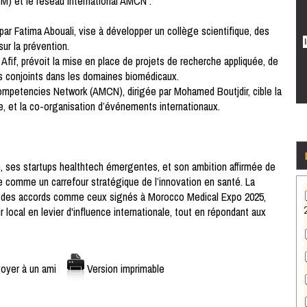
) et le réseau international AMCN :
 Fatima Abouali, vise à développer un collège scientifique, des
ur la prévention.
if, prévoit la mise en place de projets de recherche appliquée, de
s conjoints dans les domaines biomédicaux.
petencies Network (AMCN), dirigée par Mohamed Boutjdir, cible la
e, et la co-organisation d’événements internationaux.
 ses startups healthtech émergentes, et son ambition affirmée de
ne comme un carrefour stratégique de l’innovation en santé. La
par des accords comme ceux signés à Morocco Medical Expo 2025,
r local en levier d'influence internationale, tout en répondant aux
oyer à un ami
Version imprimable