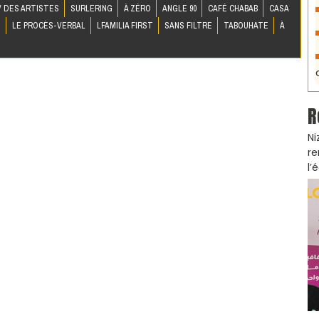
 DES ARTISTES
SURLERING
À ZÉRO
ANGLE 90
CAFÉ CHABAB
CASA
S
LE PROCÈS-VERBAL
LFAMILIA FIRST
SANS FILTRE
TABOUHATE
À
R
Ni
re
l’