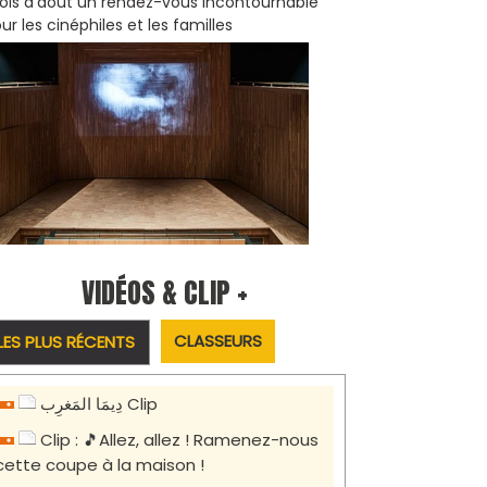
is d'août un rendez-vous incontournable
ur les cinéphiles et les familles
VIDÉOS & CLIP +
CLASSEURS
LES PLUS RÉCENTS
دِيمَا المَغرِب Clip
Clip : 🎵Allez, allez ! Ramenez-nous
cette coupe à la maison !