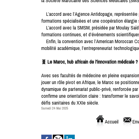
la Société Marocaine des Sciences Médicales (SMSM
L’accord avec l’Agence Antidopage, représentée par
formations spécialisées et une coopération élargie s
L’accord avec la SMSM, présidée par Moulay Saïd Af
formations continues, et d’événements scientifique
Enfin, la convention avec l’American Moroccan Com
mobilité académique, l’entrepreneuriat technologiqu
🧬 Le Maroc, hub africain de l'innovation médicale ?
Avec ses facultés de médecine en pleine expansion,
jouer un rôle pivot en Afrique, le Maroc se position
dynamique de partenariat public-privé, renforcée 
confirme une orientation claire : transformer le savoi
défis sanitaires du XXIe siècle.
Samedi 24 Mai 2025
Accueil
Env