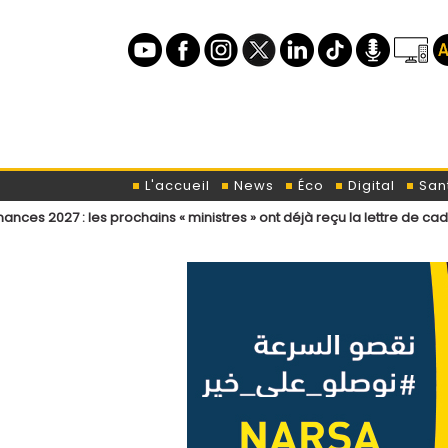
L'accueil
News
Éco
Digital
San
s prochains « ministres » ont déjà reçu la lettre de cadrage
Électio