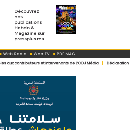
Découvrez
nos
publications
Hebdo &
Magazine sur
pressplus.ma
Web Radio
Web TV
PDF MAG
uteurs et intervenants de L’ODJ Média
Déclaration du porte-parole 