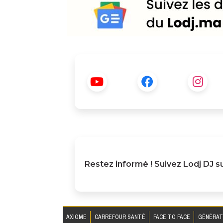
Restez informé ! Suivez
Lodj DJ
su
AXIOME
CARREFOUR SANTÉ
FACE TO FACE
GÉNÉRAT