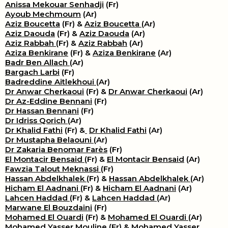
Anissa Mekouar Senhadji
(Fr)
Ayoub Mechmoum
(Ar)
Aziz Boucetta
(Fr) &
Aziz Boucetta
(Ar)
Aziz Daouda
(Fr) &
Aziz Daouda
(Ar)
Aziz Rabbah
(Fr) &
Aziz Rabbah
(Ar)
Aziza Benkirane
(Fr) &
Aziza Benkirane
(Ar)
Badr Ben Allach
(Ar)
Bargach Larbi
(Fr)
Badreddine Aitlekhoui
(Ar)
Dr Anwar Cherkaoui
(Fr) &
Dr Anwar Cherkaoui
(Ar)
Dr Az-Eddine Bennani
(Fr)
Dr Hassan Bennani
(Fr)
Dr Idriss Qorich
(Ar)
Dr Khalid Fathi
(Fr) &
​
Dr Khalid Fathi
(Ar)
Dr Mustapha Belaouni
(Ar)
Dr Zakaria Benomar Farès
(Fr)
El Montacir Bensaid
(Fr) &
El Montacir Bensaid
(Ar)
Fawzia Talout Meknassi
(Fr)
Hassan Abdelkhalek
(Fr) &
Hassan Abdelkhalek
(Ar)
Hicham El Aadnani
(Fr) &
Hicham El Aadnani
(Ar)
Lahcen Haddad
(Fr) &
Lahcen Haddad
(Ar)
Marwane El Bouzdaini
(Fr)
Mohamed El Ouardi
(Fr) &
Mohamed El Ouardi
(Ar)
Mohamed Yasser Mouline
(Fr) &
Mohamed Yasser