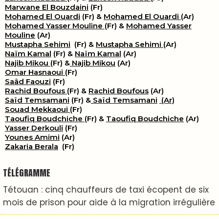
Marwane El Bouzdaini
(Fr)
Mohamed El Ouardi
(Fr) &
Mohamed El Ouardi
(Ar)
Mohamed Yasser Mouline
(Fr) &
Mohamed Yasser
Mouline
(Ar)
Mustapha Sehimi
(Fr) &
Mustapha Sehimi
(Ar)
Naïm Kamal
(Fr) &
Naïm Kamal
(Ar)
Najib Mikou
(Fr) &
Najib Mikou
(Ar)
Omar Hasnaoui
(Fr)
Saâd Faouzi
(Fr)
Rachid Boufous
(Fr) &
Rachid Boufous
(Ar)
Saïd Temsamani
(Fr) &
Saïd Temsamani
(Ar)
Souad Mekkaoui
(Fr)
Taoufiq Boudchiche
(Fr) &
Taoufiq Boudchiche
(Ar)
Yasser Derkouli
(Fr)
Younes Amimi
(Ar)
Zakaria Berala
(Fr)
TÉLÉGRAMME
Tétouan : cinq chauffeurs de taxi écopent de six
mois de prison pour aide à la migration irrégulière