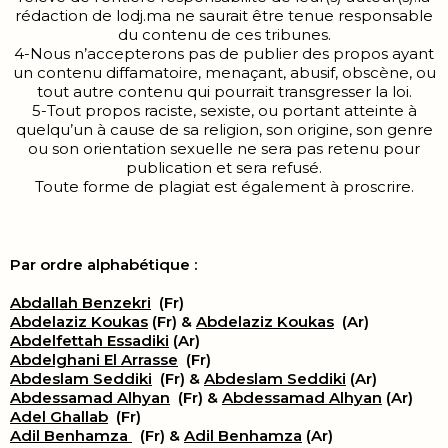
rédaction de lodj.ma ne saurait être tenue responsable
du contenu de ces tribunes.
4-Nous n’accepterons pas de publier des propos ayant
un contenu diffamatoire, menaçant, abusif, obscène, ou
tout autre contenu qui pourrait transgresser la loi.
5-Tout propos raciste, sexiste, ou portant atteinte à
quelqu’un à cause de sa religion, son origine, son genre
ou son orientation sexuelle ne sera pas retenu pour
publication et sera refusé.
Toute forme de plagiat est également à proscrire.
Par ordre alphabétique :
Abdallah Benzekri
(Fr)
Abdelaziz Koukas
(Fr) &
Abdelaziz Koukas
(Ar)
Abdelfettah Essadiki
(Ar)
Abdelghani El Arrasse
(Fr)
Abdeslam Seddiki
(Fr) &
Abdeslam Seddiki
(Ar)
Abdessamad Alhyan
(Fr) &
Abdessamad Alhyan
(Ar)
Adel Ghallab
(Fr)
Adil Benhamza
(Fr) &
Adil Benhamza
(Ar)