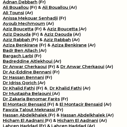
Adnan Debbarh
(Fr)
Ali Bouallou
(Fr) &
Ali Bouallou
(Ar)
Ali Tounsi
(Ar)
Anissa Mekouar Senhadji
(Fr)
Ayoub Mechmoum
(Ar)
Aziz Boucetta
(Fr) &
Aziz Boucetta
(Ar)
Aziz Daouda
(Fr) &
Aziz Daouda
(Ar)
Aziz Rabbah
(Fr) &
Aziz Rabbah
(Ar)
Aziza Benkirane
(Fr) &
Aziza Benkirane
(Ar)
Badr Ben Allach
(Ar)
Bargach Larbi
(Fr)
Badreddine Aitlekhoui
(Ar)
Dr Anwar Cherkaoui
(Fr) &
Dr Anwar Cherkaoui
(Ar)
Dr Az-Eddine Bennani
(Fr)
Dr Hassan Bennani
(Fr)
Dr Idriss Qorich
(Ar)
Dr Khalid Fathi
(Fr) &
​
Dr Khalid Fathi
(Ar)
Dr Mustapha Belaouni
(Ar)
Dr Zakaria Benomar Farès
(Fr)
El Montacir Bensaid
(Fr) &
El Montacir Bensaid
(Ar)
Fawzia Talout Meknassi
(Fr)
Hassan Abdelkhalek
(Fr) &
Hassan Abdelkhalek
(Ar)
Hicham El Aadnani
(Fr) &
Hicham El Aadnani
(Ar)
Lahcen Haddad
(Fr) &
Lahcen Haddad
(Ar)