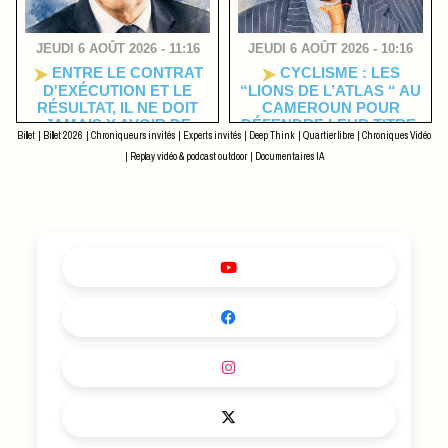
JEUDI 6 AOÛT 2026 - 11:16
JEUDI 6 AOÛT 2026 - 10:16
ENTRE LE CONTRAT
CYCLISME : LES
D'EXÉCUTION ET LE
“LIONS DE L’ATLAS “ AU
RÉSULTAT, IL NE DOIT
CAMEROUN POUR
JAMAIS Y AVOIR DE
DÉFENDRE LEUR TITRE
Billet
|
Billet 2026
|
Chroniqueurs invités
|
Experts invités
|
Deep Think
|
Quartier libre
|
Chroniques Vidéo
ZONE D'OMBRE
DU GRAND PRIX
INTERNATIONAL «
|
Replay vidéo & podcast outdoor
|
Documentaires IA
CHANTAL BIYA » DE VTT