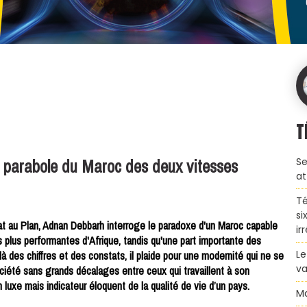
T
a parabole du Maroc des deux vitesses
Se
at
Té
si
t au Plan, Adnan Debbarh interroge le paradoxe d'un Maroc capable
ir
es plus performantes d'Afrique, tandis qu'une part importante des
Le
là des chiffres et des constats, il plaide pour une modernité qui ne se
va
ociété sans grands décalages entre ceux qui travaillent à son
luxe mais indicateur éloquent de la qualité de vie d’un pays.
Ma