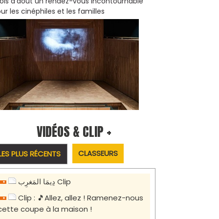
is d'août un rendez-vous incontournable
ur les cinéphiles et les familles
VIDÉOS & CLIP +
CLASSEURS
LES PLUS RÉCENTS
دِيمَا المَغرِب Clip
Clip : 🎵Allez, allez ! Ramenez-nous
cette coupe à la maison !