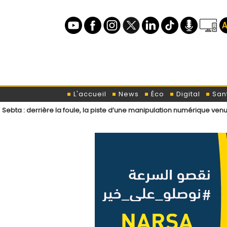
L'accueil
News
Éco
Digital
San
a foule, la piste d’une manipulation numérique venue de l’étranger ?