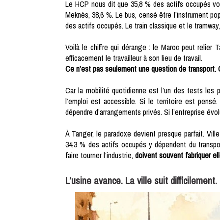
Le HCP nous dit que 35,8 % des actifs occupés vont a
Meknès, 38,6 %. Le bus, censé être l’instrument popu
des actifs occupés. Le train classique et le tramway
Voilà le chiffre qui dérange : le Maroc peut relier
efficacement le travailleur à son lieu de travail.
Ce n’est pas seulement une question de transport. C
Car la mobilité quotidienne est l’un des tests les pl
l’emploi est accessible. Si le territoire est pensé
dépendre d’arrangements privés. Si l’entreprise évo
À Tanger, le paradoxe devient presque parfait. Ville vi
34,3 % des actifs occupés y dépendent du transport
faire tourner l’industrie,
doivent souvent fabriquer ell
L’usine avance. La ville suit difficilement.