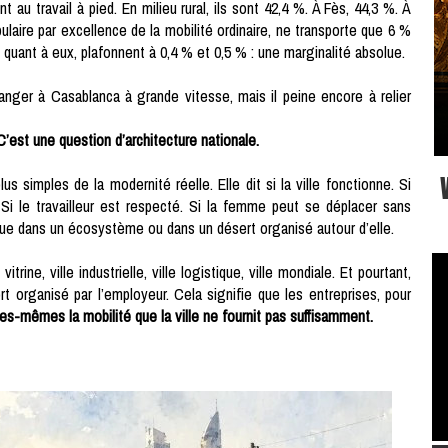
u travail à pied. En milieu rural, ils sont 42,4 %. À Fès, 44,3 %. À
laire par excellence de la mobilité ordinaire, ne transporte que 6 %
, quant à eux, plafonnent à 0,4 % et 0,5 % : une marginalité absolue.
 Tanger à Casablanca à grande vitesse, mais il peine encore à relier
’est une question d’architecture nationale.
us simples de la modernité réelle. Elle dit si la ville fonctionne. Si
. Si le travailleur est respecté. Si la femme peut se déplacer sans
lue dans un écosystème ou dans un désert organisé autour d’elle.
trine, ville industrielle, ville logistique, ville mondiale. Et pourtant,
 organisé par l’employeur. Cela signifie que les entreprises, pour
es-mêmes la mobilité que la ville ne fournit pas suffisamment.