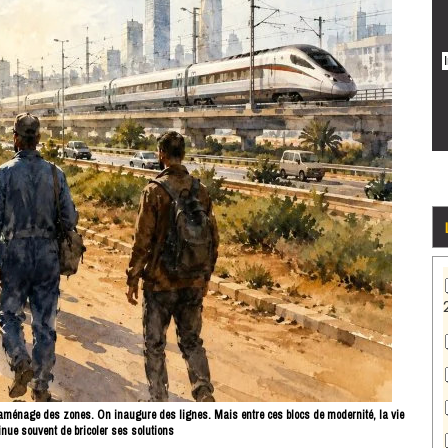
aménage des zones. On inaugure des lignes. Mais entre ces blocs de modernité, la vie
inue souvent de bricoler ses solutions