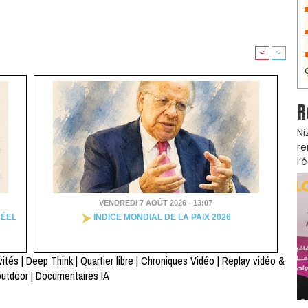
<
>
R
Ni
re
l’
VENDREDI 7 AOÛT 2026 - 13:07
RÉEL
INDICE MONDIAL DE LA PAIX 2026
vités
|
Deep Think
|
Quartier libre
|
Chroniques Vidéo
|
Replay vidéo &
outdoor
|
Documentaires IA