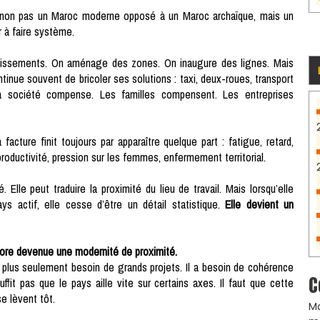
non pas un Maroc moderne opposé à un Maroc archaïque, mais un
r à faire système.
stissements. On aménage des zones. On inaugure des lignes. Mais
tinue souvent de bricoler ses solutions : taxi, deux-roues, transport
 La société compense. Les familles compensent. Les entreprises
cture finit toujours par apparaître quelque part : fatigue, retard,
roductivité, pression sur les femmes, enfermement territorial.
Elle peut traduire la proximité du lieu de travail. Mais lorsqu’elle
s actif, elle cesse d’être un détail statistique.
Elle devient un
ncore devenue une modernité de proximité.
a plus seulement besoin de grands projets. Il a besoin de cohérence
C
suffit pas que le pays aille vite sur certains axes. Il faut que cette
e lèvent tôt.
Ma