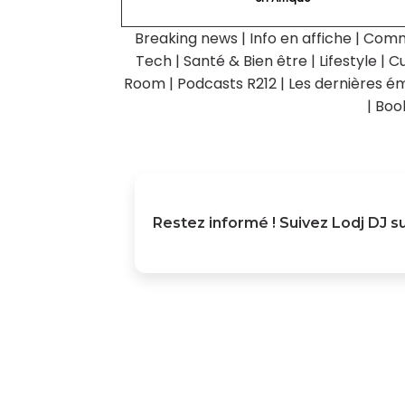
Breaking news
|
Info en affiche
|
Comm
Tech
|
Santé & Bien être
|
Lifestyle
|
Cu
Room
|
Podcasts R212
|
Les dernières ém
|
Boo
Restez informé ! Suivez
Lodj DJ
su