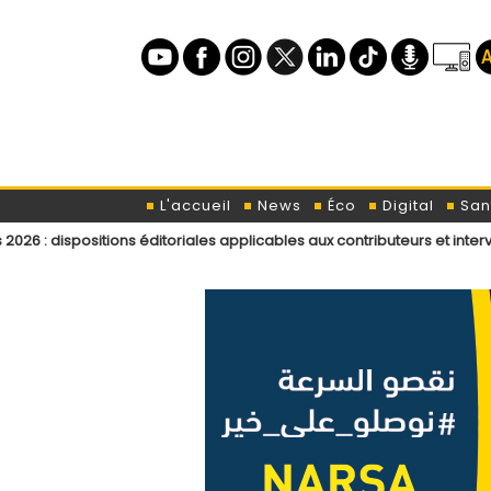
L'accueil
News
Éco
Digital
San
tions éditoriales applicables aux contributeurs et intervenants de L’OD