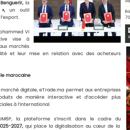
vi
à Benguerir,
la
»,
un outil
Ba
’export.
70
 Mohammed VI
ative vise à
 aux marchés
ibilité et leur mise en relation avec des acheteurs
table marocaine
marché digitale, eTrade.ma permet aux entreprises
oduits de manière interactive et d’accéder plus
les à l’international.
UM6P, la plateforme s’inscrit dans le cadre du
2025-2027,
qui place la digitalisation au cœur de la