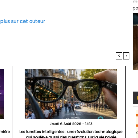
mo
po
 plus sur cet auteur
<
>
Jeudi 6 Août 2026 - 14:13
mière
Les lunettes intelligentes : une révolution technologique
qui soulève aussi des questions sur la vie privée