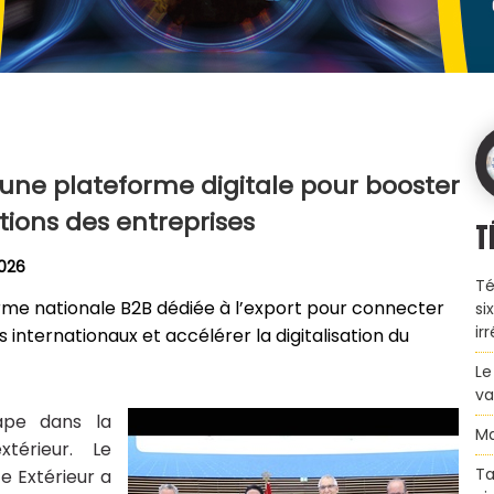
une plateforme digitale pour booster
tions des entreprises
T
2026
Té
me nationale B2B dédiée à l’export pour connecter
si
ir
internationaux et accélérer la digitalisation du
Le
va
ape dans la
Ma
térieur. Le
Ta
 Extérieur a