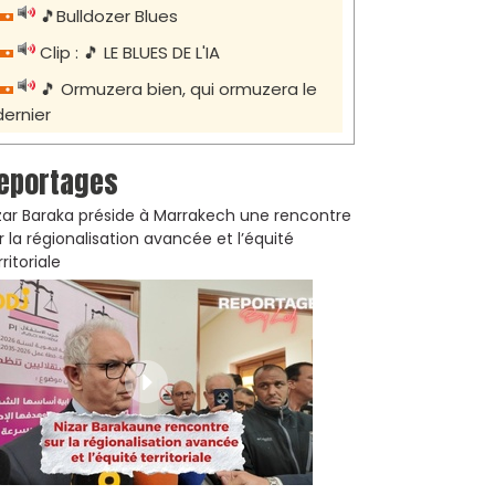
🎵Bulldozer Blues
Clip : 🎵 LE BLUES DE L'IA
🎵 Ormuzera bien, qui ormuzera le
dernier
eportages
zar Baraka préside à Marrakech une rencontre
r la régionalisation avancée et l’équité
rritoriale