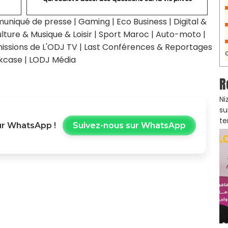
uniqué de presse
|
Gaming
|
Eco Business
|
Digital &
lture & Musique & Loisir
|
Sport Maroc
|
Auto-moto
|
issions de L'ODJ TV
|
Last Conférences & Reportages
kcase
|
LODJ Média
R
Ni
su
te
r WhatsApp !
Suivez-nous sur WhatsApp