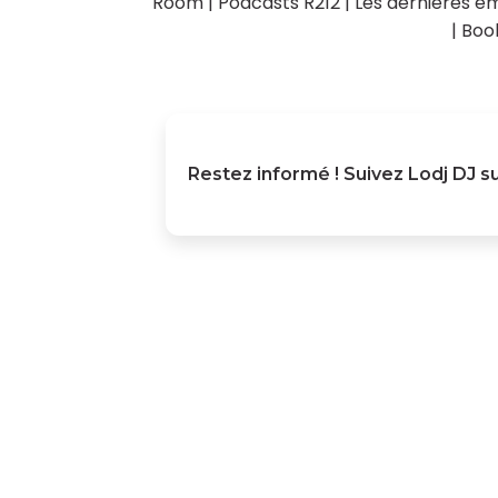
Room
|
Podcasts R212
|
Les dernières ém
|
Boo
Restez informé ! Suivez
Lodj DJ
su