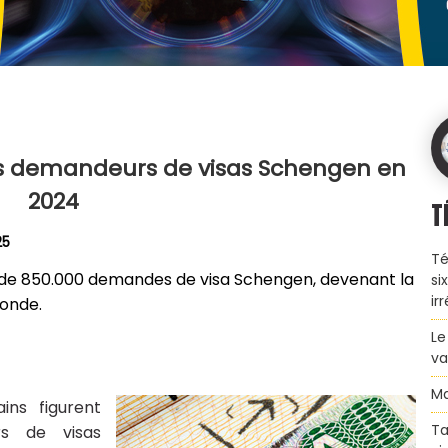
os demandeurs de visas Schengen en
2024
T
25
Té
s de 850.000 demandes de visa Schengen, devenant la
si
ir
monde.
Le
va
Ma
ins figurent
Ta
s de visas