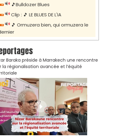
🎵Bulldozer Blues
Clip : 🎵 LE BLUES DE L'IA
🎵 Ormuzera bien, qui ormuzera le
dernier
eportages
zar Baraka préside à Marrakech une rencontre
r la régionalisation avancée et l’équité
rritoriale