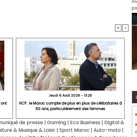
mo
po
<
>
Jeudi 6 Août 2026 - 13:25
 ont
HCP : le Maroc compte de plus en plus de célibataires à
50 ans, particulièrement des femmes
uniqué de presse
|
Gaming
|
Eco Business
|
Digital &
lture & Musique & Loisir
|
Sport Maroc
|
Auto-moto
|