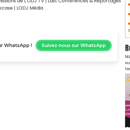
issions de L'ODJ TV
|
Last Conférences & Reportages
kcase
|
LODJ Média
R
r WhatsApp !
Suivez-nous sur WhatsApp
Ni
su
te