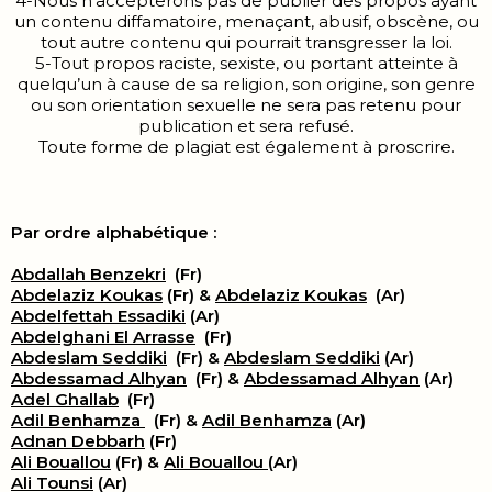
4-Nous n’accepterons pas de publier des propos ayant
un contenu diffamatoire, menaçant, abusif, obscène, ou
tout autre contenu qui pourrait transgresser la loi.
5-Tout propos raciste, sexiste, ou portant atteinte à
quelqu’un à cause de sa religion, son origine, son genre
ou son orientation sexuelle ne sera pas retenu pour
publication et sera refusé.
Toute forme de plagiat est également à proscrire.
Par ordre alphabétique :
Abdallah Benzekri
(Fr)
Abdelaziz Koukas
(Fr) &
Abdelaziz Koukas
(Ar)
Abdelfettah Essadiki
(Ar)
Abdelghani El Arrasse
(Fr)
Abdeslam Seddiki
(Fr) &
Abdeslam Seddiki
(Ar)
Abdessamad Alhyan
(Fr) &
Abdessamad Alhyan
(Ar)
Adel Ghallab
(Fr)
Adil Benhamza
(Fr) &
Adil Benhamza
(Ar)
Adnan Debbarh
(Fr)
Ali Bouallou
(Fr) &
Ali Bouallou
(Ar)
Ali Tounsi
(Ar)