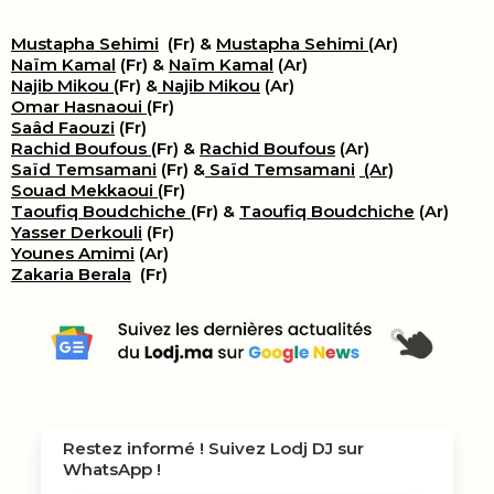
Mustapha Sehimi
(Fr) &
Mustapha Sehimi
(Ar)
Naïm Kamal
(Fr) &
Naïm Kamal
(Ar)
Najib Mikou
(Fr) &
Najib Mikou
(Ar)
Omar Hasnaoui
(Fr)
Saâd Faouzi
(Fr)
Rachid Boufous
(Fr) &
Rachid Boufous
(Ar)
Saïd Temsamani
(Fr) &
Saïd Temsamani
(Ar)
Souad Mekkaoui
(Fr)
Taoufiq Boudchiche
(Fr) &
Taoufiq Boudchiche
(Ar)
Yasser Derkouli
(Fr)
Younes Amimi
(Ar)
Zakaria Berala
(Fr)
Restez informé ! Suivez
Lodj DJ
sur
WhatsApp !