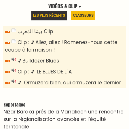
​Lancement de la plateforme “Observatoire des
projets” du Ministère de l’Équipement et de
l’Eau
AGENDA CULTUREL
Nacim Haddad en Concert à Tétouan – Ayta
World Tour 2026
Nacim Haddad débarque à Tanger : Le Souffle
du Nord s'éveille !
Nacim Haddad Ayta World Tour à Rabat ( 4ème