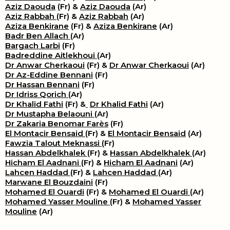
Aziz Daouda
(Fr) &
Aziz Daouda
(Ar)
Aziz Rabbah
(Fr) &
Aziz Rabbah
(Ar)
Aziza Benkirane
(Fr) &
Aziza Benkirane
(Ar)
Badr Ben Allach
(Ar)
Bargach Larbi
(Fr)
Badreddine Aitlekhoui
(Ar)
Dr Anwar Cherkaoui
(Fr) &
Dr Anwar Cherkaoui
(Ar)
Dr Az-Eddine Bennani
(Fr)
Dr Hassan Bennani
(Fr)
Dr Idriss Qorich
(Ar)
Dr Khalid Fathi
(Fr) &
​
Dr Khalid Fathi
(Ar)
Dr Mustapha Belaouni
(Ar)
Dr Zakaria Benomar Farès
(Fr)
El Montacir Bensaid
(Fr) &
El Montacir Bensaid
(Ar)
Fawzia Talout Meknassi
(Fr)
Hassan Abdelkhalek
(Fr) &
Hassan Abdelkhalek
(Ar)
Hicham El Aadnani
(Fr) &
Hicham El Aadnani
(Ar)
Lahcen Haddad
(Fr) &
Lahcen Haddad
(Ar)
Marwane El Bouzdaini
(Fr)
Mohamed El Ouardi
(Fr) &
Mohamed El Ouardi
(Ar)
Mohamed Yasser Mouline
(Fr) &
Mohamed Yasser
Mouline
(Ar)