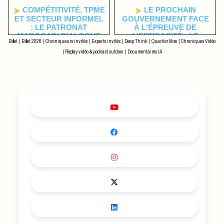
COMPÉTITIVITÉ, TPME
LE PROCHAIN
ET SECTEUR INFORMEL
GOUVERNEMENT FACE
: LE PATRONAT
À L'ÉPREUVE DE
MAROCAIN DIALOGUE
L'EFFICACITÉ : LE
Billet
|
Billet 2026
|
Chroniqueurs invités
|
Experts invités
|
Deep Think
|
Quartier libre
|
Chroniques Vidéo
AVEC L'ISTIQLAL SUR
TEMPS DES RÉSULTATS
LES URGENCES
A SONNÉ
|
Replay vidéo & podcast outdoor
|
Documentaires IA
ÉCONOMIQUES