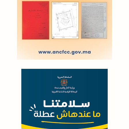
LODJ AUDIO
WEB RADIO R212
Copyright © 2022 Groupe de presse Arrissala
Ce site utilise Google Analytics. En continuant à naviguer, vous nous
autorisez à déposer un cookie à des fins de mesure d'audience
|
Plan du site
Syndication