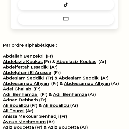
Par ordre alphabétique :
Abdallah Benzekri
(Fr)
Abdelaziz Koukas
(Fr) &
Abdelaziz Koukas
(Ar)
Abdelfettah Essadiki
(Ar)
Abdelghani El Arrasse
(Fr)
Abdeslam Seddiki
(Fr) &
Abdeslam Seddiki
(Ar)
Abdessamad Alhyan
(Fr) &
Abdessamad Alhyan
(Ar)
Adel Ghallab
(Fr)
Adil Benhamza
(Fr) &
Adil Benhamza
(Ar)
Adnan Debbarh
(Fr)
Ali Bouallou
(Fr) &
Ali Bouallou
(Ar)
Ali Tounsi
(Ar)
Anissa Mekouar Senhadji
(Fr)
Ayoub Mechmoum
(Ar)
Aziz Boucetta
(Fr) &
Aziz Boucetta
(Ar)