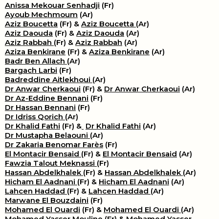
Anissa Mekouar Senhadji
(Fr)
Ayoub Mechmoum
(Ar)
Aziz Boucetta
(Fr) &
Aziz Boucetta
(Ar)
Aziz Daouda
(Fr) &
Aziz Daouda
(Ar)
Aziz Rabbah
(Fr) &
Aziz Rabbah
(Ar)
Aziza Benkirane
(Fr) &
Aziza Benkirane
(Ar)
Badr Ben Allach
(Ar)
Bargach Larbi
(Fr)
Badreddine Aitlekhoui
(Ar)
Dr Anwar Cherkaoui
(Fr) &
Dr Anwar Cherkaoui
(Ar)
Dr Az-Eddine Bennani
(Fr)
Dr Hassan Bennani
(Fr)
Dr Idriss Qorich
(Ar)
Dr Khalid Fathi
(Fr) &
​
Dr Khalid Fathi
(Ar)
Dr Mustapha Belaouni
(Ar)
Dr Zakaria Benomar Farès
(Fr)
El Montacir Bensaid
(Fr) &
El Montacir Bensaid
(Ar)
Fawzia Talout Meknassi
(Fr)
Hassan Abdelkhalek
(Fr) &
Hassan Abdelkhalek
(Ar)
Hicham El Aadnani
(Fr) &
Hicham El Aadnani
(Ar)
Lahcen Haddad
(Fr) &
Lahcen Haddad
(Ar)
Marwane El Bouzdaini
(Fr)
Mohamed El Ouardi
(Fr) &
Mohamed El Ouardi
(Ar)
Mohamed Yasser Mouline
(Fr) &
Mohamed Yasser