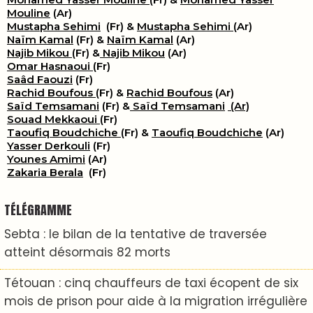
Mouline
(Ar)
Mustapha Sehimi
(Fr) &
Mustapha Sehimi
(Ar)
Naïm Kamal
(Fr) &
Naïm Kamal
(Ar)
Najib Mikou
(Fr) &
Najib Mikou
(Ar)
Omar Hasnaoui
(Fr)
Saâd Faouzi
(Fr)
Rachid Boufous
(Fr) &
Rachid Boufous
(Ar)
Saïd Temsamani
(Fr) &
Saïd Temsamani
(Ar)
Souad Mekkaoui
(Fr)
Taoufiq Boudchiche
(Fr) &
Taoufiq Boudchiche
(Ar)
Yasser Derkouli
(Fr)
Younes Amimi
(Ar)
Zakaria Berala
(Fr)
TÉLÉGRAMME
Sebta : le bilan de la tentative de traversée
atteint désormais 82 morts
Tétouan : cinq chauffeurs de taxi écopent de six
mois de prison pour aide à la migration irrégulière