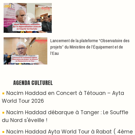
date )
Hatim Ammor En Concert Exclusif à Tanger : Un
show Live Exceptionnel Cet été !
YASSAR présente son nouveau spectacle
"LAMHAYAB" à Rabat