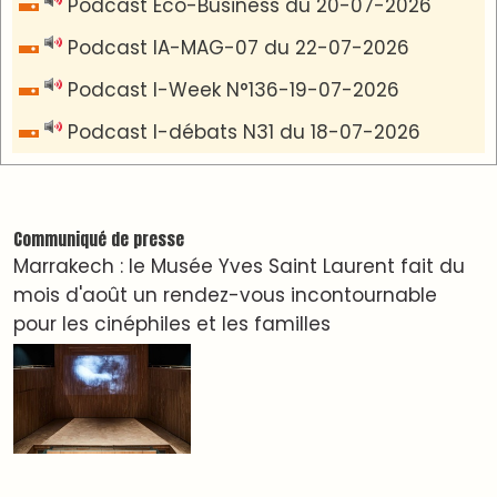
VIDÉOS & CLIP +
LES PLUS RÉCENTS
CLASSEURS
دِيمَا المَغرِب Clip
Clip : 🎵Allez, allez ! Ramenez-nous cette
coupe à la maison !
🎵Bulldozer Blues
Clip : 🎵 LE BLUES DE L'IA
🎵 Ormuzera bien, qui ormuzera le dernier
Reportages
Nizar Baraka préside à Marrakech une rencontre
sur la régionalisation avancée et l’équité
territoriale