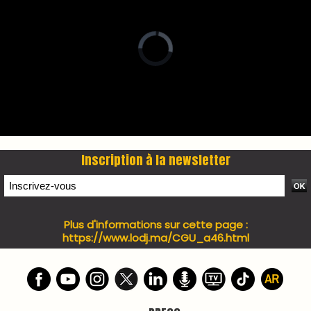
PRESS +
LES PLUS RÉCENTS
CLASSEURS
7 days santé & conso du 31-07-2026
I-MAG-Spécial Fête du Trône 2026
7 days Culture du 29-07-2026
7 days tech du 28-07-2026
7 days Auto-Moto du 27-07-2026
PODCAST +
LES PLUS RÉCENTS
CLASSEURS
Podcast I-Week-N°137 du 26-07-2026