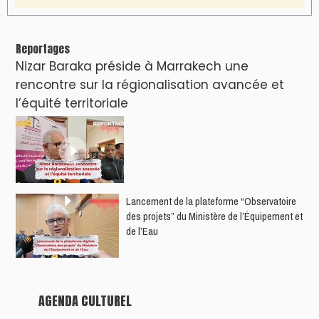
Le Summer Tour d'Humouraji s'installe à Rabat
!
Dunia Batma en Tournée à Tanger
Nacim Haddad en Concert à Tétouan – Ayta
World Tour 2026
Nacim Haddad débarque à Tanger : Le
Souffle du Nord s'éveille !
Nacim Haddad Ayta World Tour à Rabat (
4ème date )