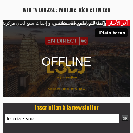
Plus d'informations sur cette page :
https://www.lodj.ma/CGU_a46.html
PRESS +
LES PLUS RÉCENTS
CLASSEURS
7 days santé & conso du 31-07-2026
I-MAG-Spécial Fête du Trône 2026
7 days Culture du 29-07-2026
7 days tech du 28-07-2026
7 days Auto-Moto du 27-07-2026