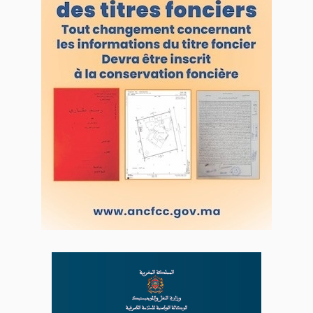
VOS CONTRIBUTIONS
Proposer votre article
LODJ VIDÉO
L'ODJ LIVE TV
LODJ AUDIO
WEB RADIO R212
Copyright © 2022 Groupe de presse Arrissala
Ce site utilise Google Analytics. En continuant à naviguer, vous nous
autorisez à déposer un cookie à des fins de mesure d'audience
|
Plan du site
Syndication