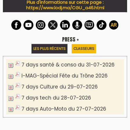
PODCAST +
LES PLUS RÉCENTS
CLASSEURS
Podcast I-Week-N°137 du 26-07-2026
Podcast Eco-Business du 20-07-2026
Podcast IA-MAG-07 du 22-07-2026
Podcast I-Week N°136-19-07-2026
Podcast I-débats N31 du 18-07-2026
Communiqué de presse
Lesieur Cristal célèbre 85 ans d'engagement
en devenant partenaire du Moussem Moulay
Abdellah Amghar 2026