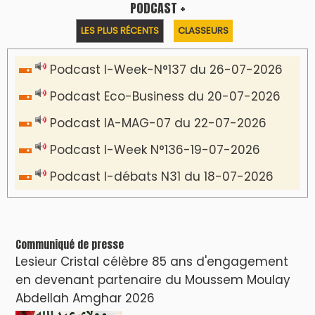
VIDÉOS & CLIP +
LES PLUS RÉCENTS
CLASSEURS
دِيمَا المَغرِب Clip
Clip : 🎵Allez, allez ! Ramenez-nous cette
coupe à la maison !
🎵Bulldozer Blues
Clip : 🎵 LE BLUES DE L'IA
🎵 Ormuzera bien, qui ormuzera le
dernier