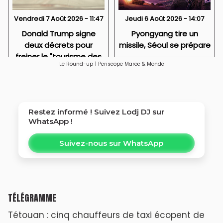
Vendredi 7 Août 2026 - 11:47
Jeudi 6 Août 2026 - 14:07
Donald Trump signe
Pyongyang tire un
deux décrets pour
missile, Séoul se prépare
freiner le "tourisme des
Le Round-up
|
Periscope Maroc & Monde
naissances" aux États-
Unis
Restez informé ! Suivez
Lodj DJ
sur
WhatsApp !
Suivez-nous sur WhatsApp
TÉLÉGRAMME
Tétouan : cinq chauffeurs de taxi écopent de