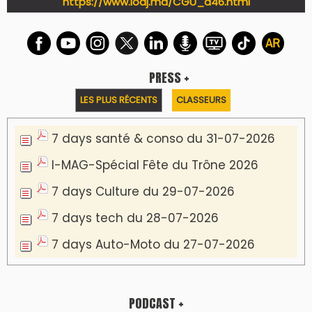
LES PLUS RÉCENTS
CLASSEURS
Podcast I-Week-N°137 du 26-07-2026
Podcast Eco-Business du 20-07-2026
Podcast IA-MAG-07 du 22-07-2026
Podcast I-Week N°136-19-07-2026
Podcast I-débats N31 du 18-07-2026
Communiqué de presse
Lesieur Cristal célèbre 85 ans d'engagement
en devenant partenaire du Moussem Moulay
Abdellah Amghar 2026