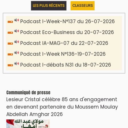
VIDÉOS & CLIP +
LES PLUS RÉCENTS
CLASSEURS
دِيمَا المَغرِب Clip
Clip : 🎵Allez, allez ! Ramenez-nous cette
coupe à la maison !
🎵Bulldozer Blues
Clip : 🎵 LE BLUES DE L'IA
🎵 Ormuzera bien, qui ormuzera le
dernier