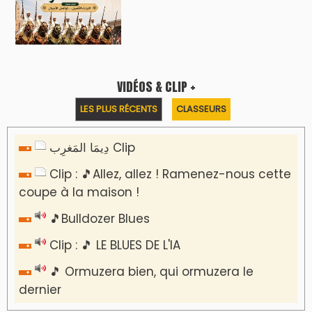
Reportages
Nizar Baraka préside à Marrakech une
rencontre sur la régionalisation avancée et
l’équité territoriale
​Lancement de la plateforme “Observatoire
des projets” du Ministère de l’Équipement et
de l’Eau
AGENDA CULTUREL
Devenez la Star de la Soirée : Vibrez au