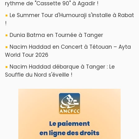
ABOUT US
A propos de L'ODJ
VOS CONTRIBUTIONS
Proposer votre article
LODJ VIDÉO
L'ODJ LIVE TV
LODJ AUDIO
WEB RADIO R212
Copyright © 2022 Groupe de presse Arrissala
Ce site utilise Google Analytics. En continuant à naviguer, vous nous
autorisez à déposer un cookie à des fins de mesure d'audience
|
Plan du site
Syndication