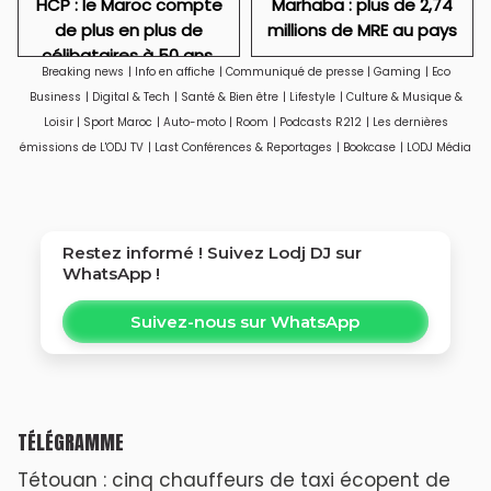
HCP : le Maroc compte
Marhaba : plus de 2,74
de plus en plus de
millions de MRE au pays
célibataires à 50 ans,
Breaking news
|
Info en affiche
|
Communiqué de presse
|
Gaming
|
Eco
particulièrement des
Business
|
Digital & Tech
|
Santé & Bien être
|
Lifestyle
|
Culture & Musique &
femmes
Loisir
|
Sport Maroc
|
Auto-moto
|
Room
|
Podcasts R212
|
Les dernières
émissions de L'ODJ TV
|
Last Conférences & Reportages
|
Bookcase
|
LODJ Média
Restez informé ! Suivez
Lodj DJ
sur
WhatsApp !
Suivez-nous sur WhatsApp
TÉLÉGRAMME
Tétouan : cinq chauffeurs de taxi écopent de