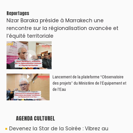
rythme de "Cassette 90" à Agadir !
Le Summer Tour d'Humouraji s'installe à Rabat
!
Dunia Batma en Tournée à Tanger
Nacim Haddad en Concert à Tétouan – Ayta
World Tour 2026
Nacim Haddad débarque à Tanger : Le
Souffle du Nord s'éveille !