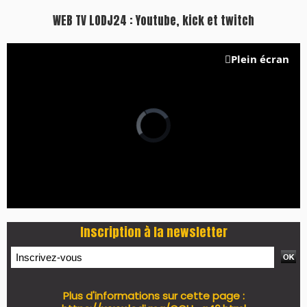
https://www.lodj.ma/CGU_a46.html
PRESS +
LES PLUS RÉCENTS
CLASSEURS
7 days santé & conso du 31-07-2026
I-MAG-Spécial Fête du Trône 2026
7 days Culture du 29-07-2026
7 days tech du 28-07-2026
7 days Auto-Moto du 27-07-2026
PODCAST +