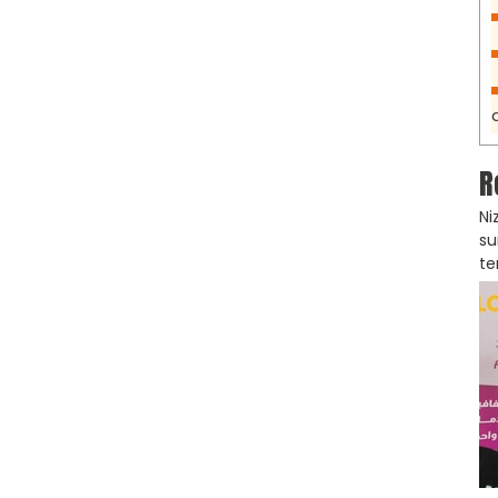
R
Ni
su
te