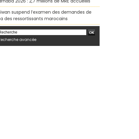
rhaba 2026 : 2,7 millions de MRE accueillis
ïwan suspend l’examen des demandes de
sa des ressortissants marocains
Recherche avancée