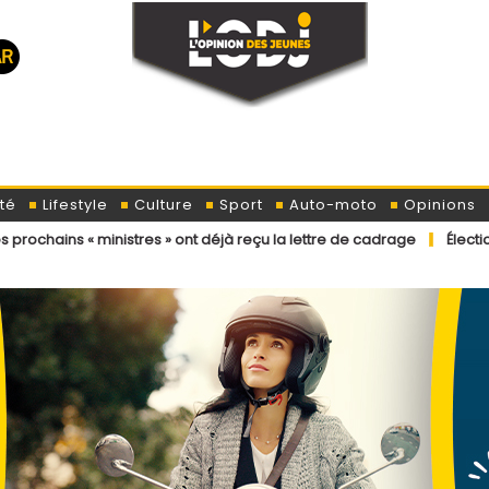
té
Lifestyle
Culture
Sport
Auto-moto
Opinions
 ministres » ont déjà reçu la lettre de cadrage
Élections législativ