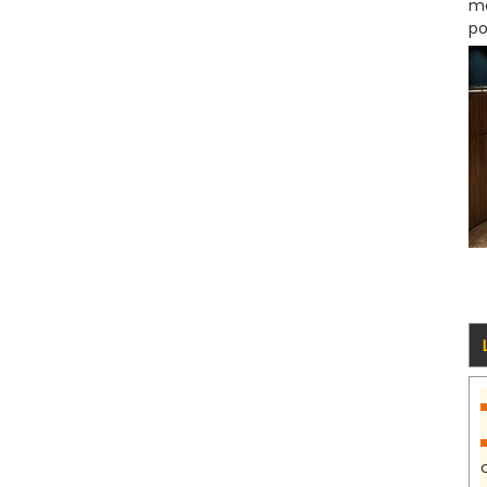
mo
po