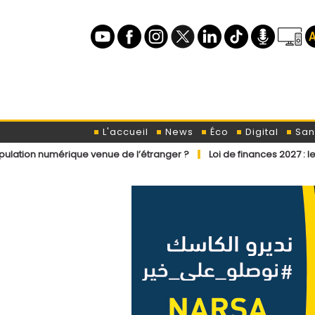
L'accueil
News
Éco
Digital
San
érique venue de l’étranger ?
Loi de finances 2027 : les prochains «