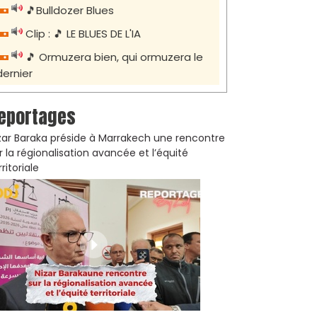
🎵Bulldozer Blues
Clip : 🎵 LE BLUES DE L'IA
🎵 Ormuzera bien, qui ormuzera le
dernier
eportages
zar Baraka préside à Marrakech une rencontre
r la régionalisation avancée et l’équité
rritoriale