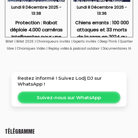
Lundi 8 Décembre 2025 -
Lundi 8 Décembre 2025 -
13:38
13:36
Protection : Rabat
Chiens errants : 100 000
déploie 4.000 caméras
attaques et 33 morts
intelligentes pour une
de la rage en 2024 au
Billet
|
Billet 2026
|
Chroniqueurs invités
|
Experts invités
|
Deep Think
|
Quartier
surveillance 360°
Maroc
libre
|
Chroniques Vidéo
|
Replay vidéo & podcast outdoor
|
Documentaires IA
Restez informé ! Suivez
Lodj DJ
sur
WhatsApp !
Suivez-nous sur WhatsApp
TÉLÉGRAMME