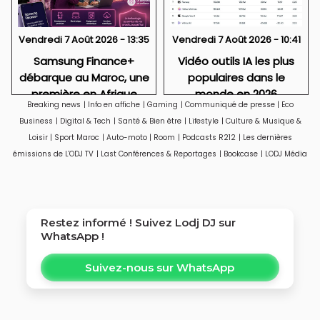
Vendredi 7 Août 2026 - 13:35
Vendredi 7 Août 2026 - 10:41
Samsung Finance+
Vidéo outils IA les plus
débarque au Maroc, une
populaires dans le
première en Afrique
monde en 2026
Breaking news
|
Info en affiche
|
Gaming
|
Communiqué de presse
|
Eco
Business
|
Digital & Tech
|
Santé & Bien être
|
Lifestyle
|
Culture & Musique &
Loisir
|
Sport Maroc
|
Auto-moto
|
Room
|
Podcasts R212
|
Les dernières
émissions de L'ODJ TV
|
Last Conférences & Reportages
|
Bookcase
|
LODJ Média
Restez informé ! Suivez
Lodj DJ
sur
WhatsApp !
Suivez-nous sur WhatsApp