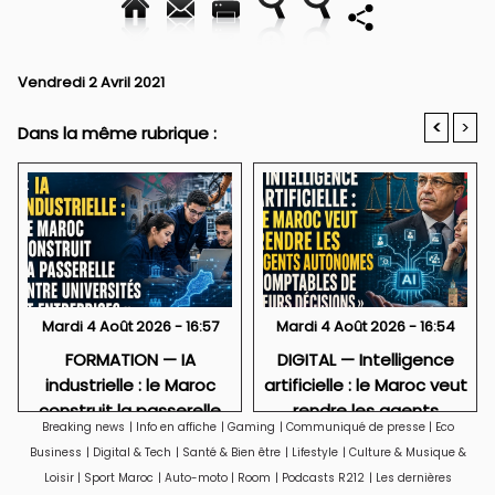
Vendredi 2 Avril 2021
<
>
Dans la même rubrique :
Mardi 4 Août 2026 - 16:57
Mardi 4 Août 2026 - 16:54
FORMATION — IA
DIGITAL — Intelligence
industrielle : le Maroc
artificielle : le Maroc veut
construit la passerelle
rendre les agents
Breaking news
|
Info en affiche
|
Gaming
|
Communiqué de presse
|
Eco
entre universités et
autonomes comptables
Business
|
Digital & Tech
|
Santé & Bien être
|
Lifestyle
|
Culture & Musique &
entreprises
de leurs décisions
Loisir
|
Sport Maroc
|
Auto-moto
|
Room
|
Podcasts R212
|
Les dernières