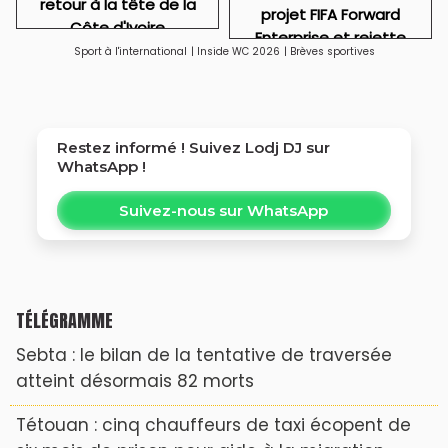
retour à la tête de la
projet FIFA Forward
Côte d'Ivoire
Enterprise et rejette
Sport à l'international
|
Inside WC 2026
|
Brèves sportives
toute idée de
privatisation
Restez informé ! Suivez
Lodj DJ
sur
WhatsApp !
Suivez-nous sur WhatsApp
TÉLÉGRAMME
Sebta : le bilan de la tentative de traversée
atteint désormais 82 morts
Tétouan : cinq chauffeurs de taxi écopent de