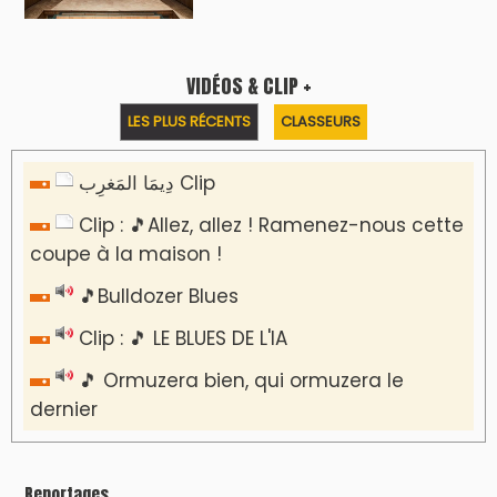
VIDÉOS & CLIP +
LES PLUS RÉCENTS
CLASSEURS
دِيمَا المَغرِب Clip
Clip : 🎵Allez, allez ! Ramenez-nous cette
coupe à la maison !
🎵Bulldozer Blues
Clip : 🎵 LE BLUES DE L'IA
🎵 Ormuzera bien, qui ormuzera le
dernier
Reportages