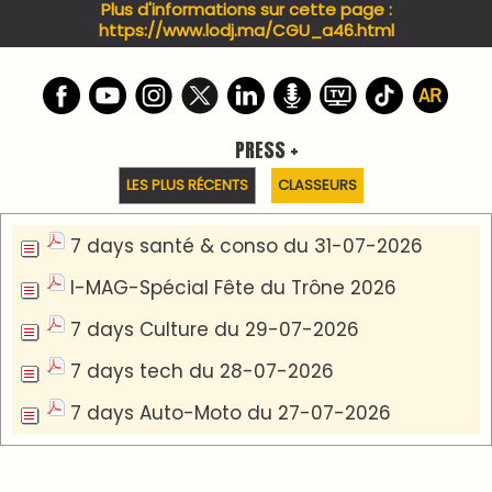
PODCAST +
LES PLUS RÉCENTS
CLASSEURS
Podcast I-Week-N°137 du 26-07-2026
Podcast Eco-Business du 20-07-2026
Podcast IA-MAG-07 du 22-07-2026
Podcast I-Week N°136-19-07-2026
Podcast I-débats N31 du 18-07-2026
Communiqué de presse
Lesieur Cristal célèbre 85 ans d'engagement en
devenant partenaire du Moussem Moulay
Abdellah Amghar 2026