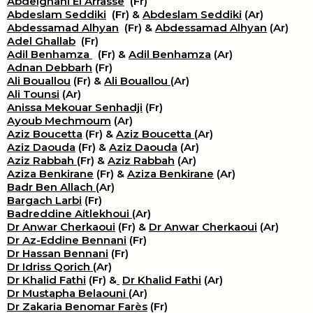
Abdelghani El Arrasse
(Fr)
Abdeslam Seddiki
(Fr) &
Abdeslam Seddiki
(Ar)
Abdessamad Alhyan
(Fr) &
Abdessamad Alhyan
(Ar)
Adel Ghallab
(Fr)
Adil Benhamza
(Fr) &
Adil Benhamza
(Ar)
Adnan Debbarh
(Fr)
Ali Bouallou
(Fr) &
Ali Bouallou
(Ar)
Ali Tounsi
(Ar)
Anissa Mekouar Senhadji
(Fr)
Ayoub Mechmoum
(Ar)
Aziz Boucetta
(Fr) &
Aziz Boucetta
(Ar)
Aziz Daouda
(Fr) &
Aziz Daouda
(Ar)
Aziz Rabbah
(Fr) &
Aziz Rabbah
(Ar)
Aziza Benkirane
(Fr) &
Aziza Benkirane
(Ar)
Badr Ben Allach
(Ar)
Bargach Larbi
(Fr)
Badreddine Aitlekhoui
(Ar)
Dr Anwar Cherkaoui
(Fr) &
Dr Anwar Cherkaoui
(Ar)
Dr Az-Eddine Bennani
(Fr)
Dr Hassan Bennani
(Fr)
Dr Idriss Qorich
(Ar)
Dr Khalid Fathi
(Fr) &
​
Dr Khalid Fathi
(Ar)
Dr Mustapha Belaouni
(Ar)
Dr Zakaria Benomar Farès
(Fr)