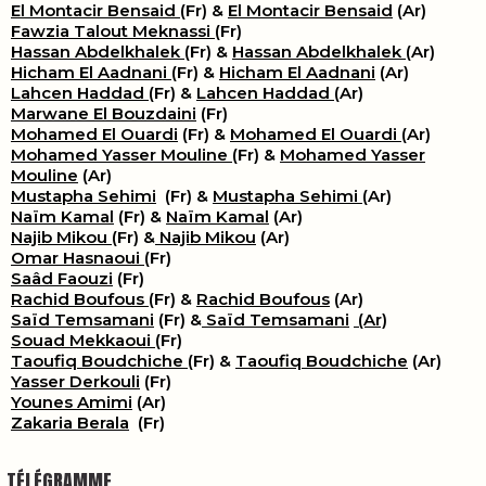
El Montacir Bensaid
(Fr) &
El Montacir Bensaid
(Ar)
Fawzia Talout Meknassi
(Fr)
Hassan Abdelkhalek
(Fr) &
Hassan Abdelkhalek
(Ar)
Hicham El Aadnani
(Fr) &
Hicham El Aadnani
(Ar)
Lahcen Haddad
(Fr) &
Lahcen Haddad
(Ar)
Marwane El Bouzdaini
(Fr)
Mohamed El Ouardi
(Fr) &
Mohamed El Ouardi
(Ar)
Mohamed Yasser Mouline
(Fr) &
Mohamed Yasser
Mouline
(Ar)
Mustapha Sehimi
(Fr) &
Mustapha Sehimi
(Ar)
Naïm Kamal
(Fr) &
Naïm Kamal
(Ar)
Najib Mikou
(Fr) &
Najib Mikou
(Ar)
Omar Hasnaoui
(Fr)
Saâd Faouzi
(Fr)
Rachid Boufous
(Fr) &
Rachid Boufous
(Ar)
Saïd Temsamani
(Fr) &
Saïd Temsamani
(Ar)
Souad Mekkaoui
(Fr)
Taoufiq Boudchiche
(Fr) &
Taoufiq Boudchiche
(Ar)
Yasser Derkouli
(Fr)
Younes Amimi
(Ar)
Zakaria Berala
(Fr)
TÉLÉGRAMME