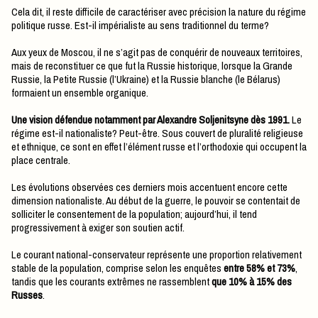
Cela dit, il reste difficile de caractériser avec précision la nature du régime
politique russe. Est-il impérialiste au sens traditionnel du terme?
Aux yeux de Moscou, il ne s’agit pas de conquérir de nouveaux territoires,
mais de reconstituer ce que fut la Russie historique, lorsque la Grande
Russie, la Petite Russie (l’Ukraine) et la Russie blanche (le Bélarus)
formaient un ensemble organique.
Une vision défendue notamment par Alexandre Soljenitsyne dès 1991.
Le
régime est-il nationaliste? Peut-être. Sous couvert de pluralité religieuse
et ethnique, ce sont en effet l’élément russe et l’orthodoxie qui occupent la
place centrale.
Les évolutions observées ces derniers mois accentuent encore cette
dimension nationaliste. Au début de la guerre, le pouvoir se contentait de
solliciter le consentement de la population; aujourd’hui, il tend
progressivement à exiger son soutien actif.
Le courant national-conservateur représente une proportion relativement
stable de la population, comprise selon les enquêtes
entre 58% et 73%
,
tandis que les courants extrêmes ne rassemblent
que 10% à 15% des
Russes
.