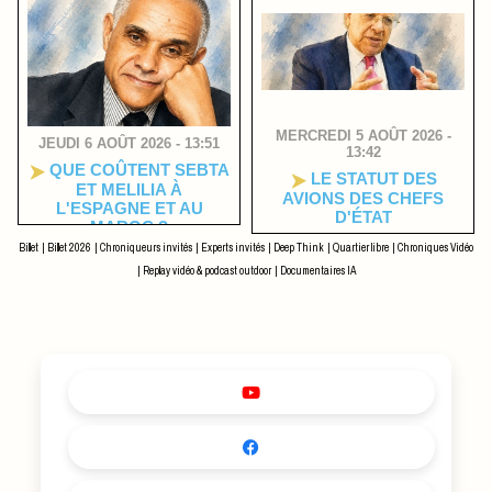
MERCREDI 5 AOÛT 2026 -
JEUDI 6 AOÛT 2026 - 13:51
13:42
QUE COÛTENT SEBTA
LE STATUT DES
ET MELILIA À
AVIONS DES CHEFS
L'ESPAGNE ET AU
D'ÉTAT
MAROC ?
Billet
|
Billet 2026
|
Chroniqueurs invités
|
Experts invités
|
Deep Think
|
Quartier libre
|
Chroniques Vidéo
|
Replay vidéo & podcast outdoor
|
Documentaires IA