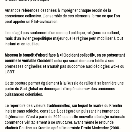
Autant de références destinées à imprégner chaque recoin de la
conscience collective. L’ensemble de ces éléments forme ce que l’on
peut appeler un État-civilisation.
Il ne s’agit pas seulement d’un concept politique, religieux ou culturel,
mais d’un levier géopolitique majeur que le régime peut mobiliser à tout
instant et en tout lieu.
Moscou le brandit d’abord face à «l’Occident collectif», en se présentant
comme le véritable Occident:
celui qui serait demeuré fidèle à ses
promesses originelles et n’aurait pas succombé aux idéologies woke ou
LGBT.
Cette posture permet également à la Russie de rallier à sa bannière une
partie du Sud global en dénonçant «l’impérialisme» des anciennes
puissances coloniales.
Le répertoire des valeurs traditionnelles, sur lequel le maître du Kremlin
insiste sans relâche, constitue à cet égard un puissant instrument de
légitimation. C’est à partir de 2010 que cette nouvelle idéologie nationale
commence véritablement à se structurer, avant même le retour de
Vladimir Poutine au Kremlin après l’intermède Dmitri Medvedev (2008-