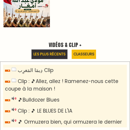
Reportages
Nizar Baraka préside à Marrakech une rencontre
sur la régionalisation avancée et l’équité
territoriale
​Lancement de la plateforme “Observatoire des
projets” du Ministère de l’Équipement et de
l’Eau
AGENDA CULTUREL
Le Summer Tour d'Humouraji s'installe à Rabat !