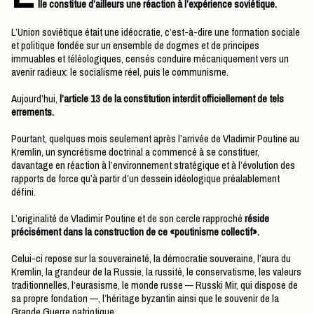
lle constitue d’ailleurs une réaction à l’expérience soviétique.
L’Union soviétique était une idéocratie, c’est-à-dire une formation sociale
et politique fondée sur un ensemble de dogmes et de principes
immuables et téléologiques, censés conduire mécaniquement vers un
avenir radieux: le socialisme réel, puis le communisme.
Aujourd’hui,
l’article 13 de la constitution interdit officiellement de tels
errements.
Pourtant, quelques mois seulement après l’arrivée de Vladimir Poutine au
Kremlin, un syncrétisme doctrinal a commencé à se constituer,
davantage en réaction à l’environnement stratégique et à l’évolution des
rapports de force qu’à partir d’un dessein idéologique préalablement
défini.
L’originalité de Vladimir Poutine et de son cercle rapproché
réside
précisément dans la construction de ce «poutinisme collectif».
Celui-ci repose sur la souveraineté, la démocratie souveraine, l’aura du
Kremlin, la grandeur de la Russie, la russité, le conservatisme, les valeurs
traditionnelles, l’eurasisme, le monde russe — Russki Mir, qui dispose de
sa propre fondation —, l’héritage byzantin ainsi que le souvenir de la
Grande Guerre patriotique.