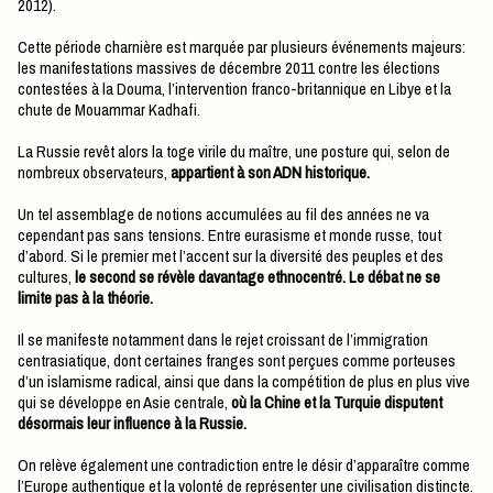
2012).
Cette période charnière est marquée par plusieurs événements majeurs:
les manifestations massives de décembre 2011 contre les élections
contestées à la Douma, l’intervention franco-britannique en Libye et la
chute de Mouammar Kadhafi.
La Russie revêt alors la toge virile du maître, une posture qui, selon de
nombreux observateurs,
appartient à son ADN historique.
Un tel assemblage de notions accumulées au fil des années ne va
cependant pas sans tensions. Entre eurasisme et monde russe, tout
d’abord. Si le premier met l’accent sur la diversité des peuples et des
cultures,
le second se révèle davantage ethnocentré. Le débat ne se
limite pas à la théorie.
Il se manifeste notamment dans le rejet croissant de l’immigration
centrasiatique, dont certaines franges sont perçues comme porteuses
d’un islamisme radical, ainsi que dans la compétition de plus en plus vive
qui se développe en Asie centrale,
où la Chine et la Turquie disputent
désormais leur influence à la Russie.
On relève également une contradiction entre le désir d’apparaître comme
l’Europe authentique et la volonté de représenter une civilisation distincte.