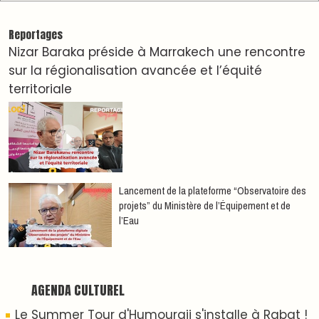
Dunia Batma en Tournée à Tanger
Nacim Haddad en Concert à Tétouan – Ayta
World Tour 2026
Nacim Haddad débarque à Tanger : Le Souffle
du Nord s'éveille !
Nacim Haddad Ayta World Tour à Rabat ( 4ème
date )