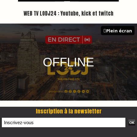
Plus d'informations sur cette page :
https://www.lodj.ma/CGU_a46.html
PRESS +
LES PLUS RÉCENTS
CLASSEURS
7 days santé & conso du 31-07-2026
I-MAG-Spécial Fête du Trône 2026
7 days Culture du 29-07-2026
7 days tech du 28-07-2026
7 days Auto-Moto du 27-07-2026