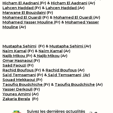
Hicham El Aadnani
(Fr) &
Hicham El Aadnani
(Ar)
Lahcen Haddad
(Fr) &
Lahcen Haddad
(Ar)
Marwane El Bouzdaini
(Fr)
Mohamed El Ouardi
(Fr) &
Mohamed El Ouardi
(Ar)
Mohamed Yasser Mouline
(Fr) &
Mohamed Yasser
Mouline
(Ar)
Mustapha Sehimi
(Fr) &
Mustapha Sehimi
(Ar)
Naïm Kamal
(Fr) &
Naïm Kamal
(Ar)
Najib Mikou
(Fr) &
Najib Mikou
(Ar)
Omar Hasnaoui
(Fr)
Saâd Faouzi
(Fr)
Rachid Boufous
(Fr) &
Rachid Boufous
(Ar)
Saïd Temsamani
(Fr) &
Saïd Temsamani
(Ar)
Souad Mekkaoui
(Fr)
Taoufiq Boudchiche
(Fr) &
Taoufiq Boudchiche
(Ar)
Yasser Derkouli
(Fr)
Younes Amimi
(Ar)
Zakaria Berala
(Fr)