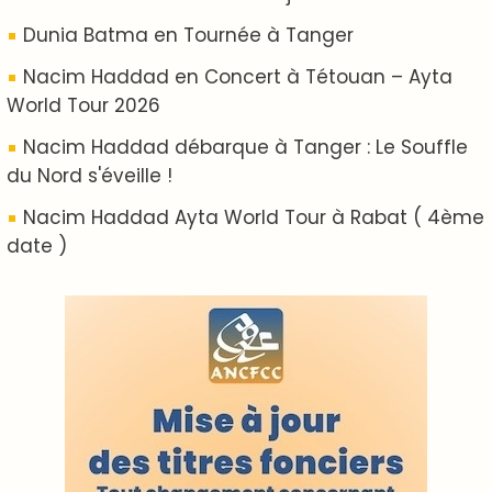
ABOUT US
A propos de L'ODJ
VOS CONTRIBUTIONS
Proposer votre article
LODJ VIDÉO
L'ODJ LIVE TV
LODJ AUDIO
WEB RADIO R212
Copyright © 2022 Groupe de presse Arrissala
Ce site utilise Google Analytics. En continuant à naviguer, vous nous
autorisez à déposer un cookie à des fins de mesure d'audience
|
Plan du site
Syndication