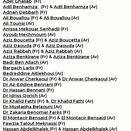
Adel Ghallab
(Fr)
Adil Benhamza
(Fr) &
Adil Benhamza
(Ar)
Adnan Debbarh
(Fr)
Ali Bouallou
(Fr) &
Ali Bouallou
(Ar)
Ali Tounsi
(Ar)
Anissa Mekouar Senhadji
(Fr)
Ayoub Mechmoum
(Ar)
Aziz Boucetta
(Fr) &
Aziz Boucetta
(Ar)
Aziz Daouda
(Fr) &
Aziz Daouda
(Ar)
Aziz Rabbah
(Fr) &
Aziz Rabbah
(Ar)
Aziza Benkirane
(Fr) &
Aziza Benkirane
(Ar)
Badr Ben Allach
(Ar)
Bargach Larbi
(Fr)
Badreddine Aitlekhoui
(Ar)
Dr Anwar Cherkaoui
(Fr) &
Dr Anwar Cherkaoui
(Ar)
Dr Az-Eddine Bennani
(Fr)
Dr Hassan Bennani
(Fr)
Dr Idriss Qorich
(Ar)
Dr Khalid Fathi
(Fr) &
​
Dr Khalid Fathi
(Ar)
Dr Mustapha Belaouni
(Ar)
Dr Zakaria Benomar Farès
(Fr)
El Montacir Bensaid
(Fr) &
El Montacir Bensaid
(Ar)
Fawzia Talout Meknassi
(Fr)
Hassan Abdelkhalek
(Fr) &
Hassan Abdelkhalek
(Ar)