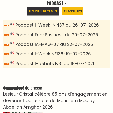
VIDÉOS & CLIP +
LES PLUS RÉCENTS
CLASSEURS
دِيمَا المَغرِب Clip
Clip : 🎵Allez, allez ! Ramenez-nous cette
coupe à la maison !
🎵Bulldozer Blues
Clip : 🎵 LE BLUES DE L'IA
🎵 Ormuzera bien, qui ormuzera le dernier