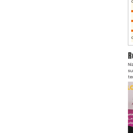
R
Ni
su
te