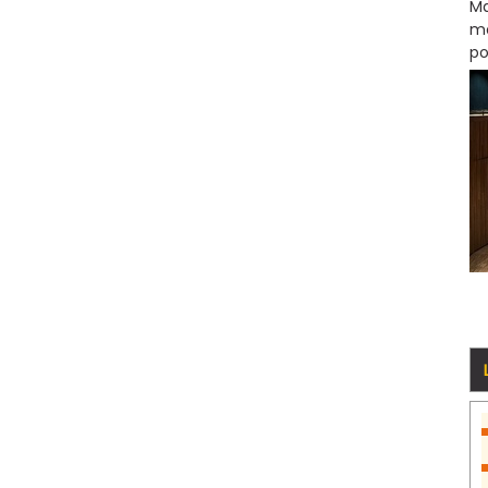
Ma
mo
po