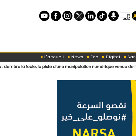
L'accueil
News
Éco
Digital
San
oule, la piste d’une manipulation numérique venue de l’étranger ?
L