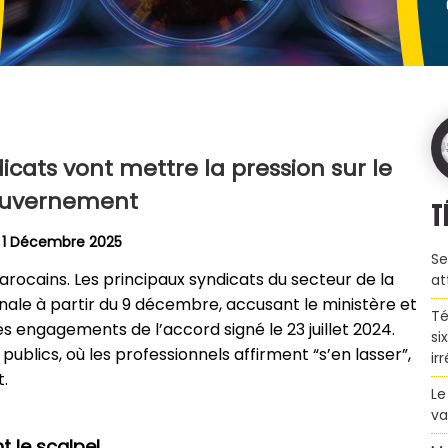
icats vont mettre la pression sur le
uvernement
T
i 1 Décembre 2025
Se
rocains. Les principaux syndicats du secteur de la
at
ale à partir du 9 décembre, accusant le ministère et
Té
s engagements de l’accord signé le 23 juillet 2024.
si
publics, où les professionnels affirment “s’en lasser”,
ir
t.
Le
va
t le scalpel