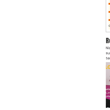
R
Ni
su
te