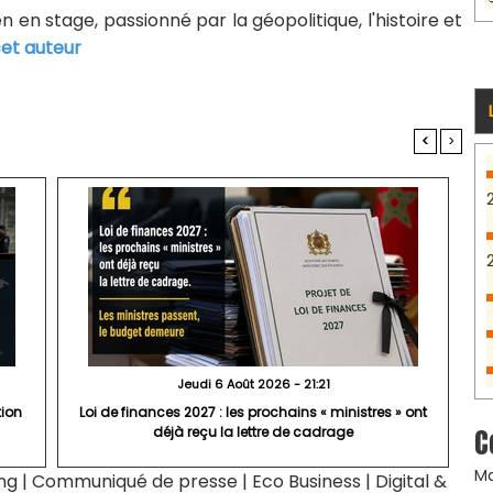
n en stage, passionné par la géopolitique, l'histoire et
cet auteur
<
>
Jeudi 6 Août 2026 - 21:21
tion
Loi de finances 2027 : les prochains « ministres » ont
C
déjà reçu la lettre de cadrage
Ma
ng
|
Communiqué de presse
|
Eco Business
|
Digital &