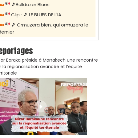
🎵Bulldozer Blues
Clip : 🎵 LE BLUES DE L'IA
🎵 Ormuzera bien, qui ormuzera le
dernier
eportages
zar Baraka préside à Marrakech une rencontre
r la régionalisation avancée et l’équité
rritoriale