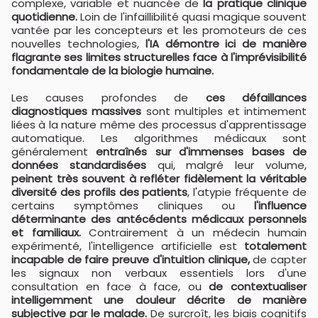
complexe, variable et nuancée de
la pratique clinique
quotidienne.
Loin de l'infaillibilité quasi magique souvent
vantée par les concepteurs et les promoteurs de ces
nouvelles technologies,
l'IA démontre ici de manière
flagrante ses limites structurelles face à l'imprévisibilité
fondamentale de la biologie humaine.
Les causes profondes de
ces défaillances
diagnostiques massives
sont multiples et intimement
liées à la nature même des processus d'apprentissage
automatique. Les algorithmes médicaux sont
généralement
entraînés sur d'immenses bases de
données standardisées
qui, malgré leur volume,
peinent très souvent à refléter fidèlement la véritable
diversité des profils des patients
, l'atypie fréquente de
certains symptômes cliniques ou
l'influence
déterminante des antécédents médicaux personnels
et familiaux.
Contrairement à un médecin humain
expérimenté, l'intelligence artificielle est
totalement
incapable de faire preuve d'intuition clinique,
de capter
les signaux non verbaux essentiels lors d'une
consultation en face à face, ou
de contextualiser
intelligemment une douleur décrite de manière
subjective par le malade.
De surcroît, les biais cognitifs