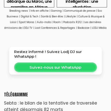
débarque au Maroc, une
intelligentes : une
première en Afrique
révolution
Breaking news
|
Info en affiche
|
Gaming
|
Communiqué de presse
|
Eco
technologique qui
Business
|
Digital & Tech
|
Santé & Bien être
|
Lifestyle
|
Culture & Musique &
soulève aussi des
Loisir
|
Sport Maroc
|
Auto-moto
|
Room
|
Podcasts R212
|
Les dernières
questions sur la vie
émissions de L'ODJ TV
|
Last Conférences & Reportages
|
Bookcase
|
LODJ Média
privée
Restez informé ! Suivez
Lodj DJ
sur
WhatsApp !
Suivez-nous sur WhatsApp
TÉLÉGRAMME
Sebta : le bilan de la tentative de traversée
atteint désormais 82 morts