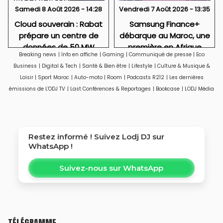
Samedi 8 Août 2026 - 14:28
Vendredi 7 Août 2026 - 13:35
Cloud souverain : Rabat
Samsung Finance+
prépare un centre de
débarque au Maroc, une
données de 50 MW
première en Afrique
Breaking news
|
Info en affiche
|
Gaming
|
Communiqué de presse
|
Eco
Business
|
Digital & Tech
|
Santé & Bien être
|
Lifestyle
|
Culture & Musique &
Loisir
|
Sport Maroc
|
Auto-moto
|
Room
|
Podcasts R212
|
Les dernières
émissions de L'ODJ TV
|
Last Conférences & Reportages
|
Bookcase
|
LODJ Média
Restez informé ! Suivez
Lodj DJ
sur
WhatsApp !
Suivez-nous sur WhatsApp
TÉLÉGRAMME