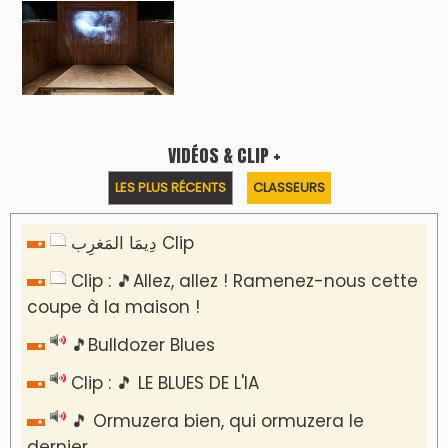
VIDÉOS & CLIP +
LES PLUS RÉCENTS
CLASSEURS
دِيمَا المَغرِب Clip
Clip : 🎵Allez, allez ! Ramenez-nous cette
coupe à la maison !
🎵Bulldozer Blues
Clip : 🎵 LE BLUES DE L'IA
🎵 Ormuzera bien, qui ormuzera le
dernier