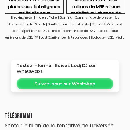
place aussi l'intelligence
millions de MRE et une
artificielle sous
mobilité qui change de
Breaking news
|
Info en affiche
|
Gaming
|
Communiqué de presse
|
Eco
surveillance
visage
Business
|
Digital & Tech
|
Santé & Bien être
|
Lifestyle
|
Culture & Musique &
Loisir
|
Sport Maroc
|
Auto-moto
|
Room
|
Podcasts R212
|
Les dernières
émissions de L'ODJ TV
|
Last Conférences & Reportages
|
Bookcase
|
LODJ Média
Restez informé ! Suivez
Lodj DJ
sur
WhatsApp !
Suivez-nous sur WhatsApp
TÉLÉGRAMME
Sebta : le bilan de la tentative de traversée