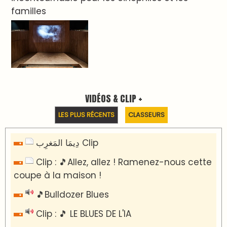
familles
VIDÉOS & CLIP +
LES PLUS RÉCENTS
CLASSEURS
دِيمَا المَغرِب Clip
Clip : 🎵Allez, allez ! Ramenez-nous cette
coupe à la maison !
🎵Bulldozer Blues
Clip : 🎵 LE BLUES DE L'IA