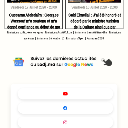
Vendredi 17 Juillet 2026 - 20:00
Vendredi 10 Juillet 2026 - 20:00
Oussama Abdedaïm : Georges
Said Elmellali : J'ai été honoré et
Wassouf m'a soutenu et m'a
décoré par le ministre tunisien
donné confiance au début de ma
de la Culture ainsi que par
carrière artistique
l'artiste Lotfi Bouchnak
Émissions politico-économiques
|
Émissions Arts & Culture
|
Émissions Santé & Bien-être
|
Émissions
sociétales
|
Émissions Génération Z
|
Émissions Sport
|
Ramadan 2026