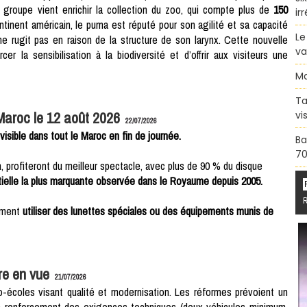
roupe vient enrichir la collection du zoo, qui compte plus de
150
ir
ntinent américain, le puma est réputé pour son agilité et sa capacité
Le
 ne rugit pas en raison de la structure de son larynx. Cette nouvelle
va
cer la sensibilisation à la biodiversité et d’offrir aux visiteurs une
Ma
Ta
 Maroc le 12 août 2026
vi
22/07/2026
visible dans tout le Maroc en fin de journée.
Ba
70
 profiteront du meilleur spectacle, avec plus de 90 % du disque
partielle la plus marquante observée dans le Royaume depuis 2005.
ement
utiliser des lunettes spéciales ou des équipements munis de
re en vue
21/07/2026
-écoles visant qualité et modernisation. Les réformes prévoient un
 un renforcement des exigences techniques (deux véhicules minimum,