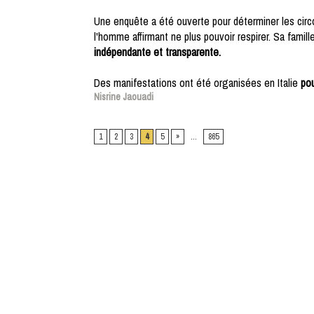
Une enquête a été ouverte pour déterminer les circ
l'homme affirmant ne plus pouvoir respirer. Sa famill
indépendante et transparente.
Des manifestations ont été organisées en Italie
pou
Nisrine Jaouadi
1
2
3
4
5
»
...
865