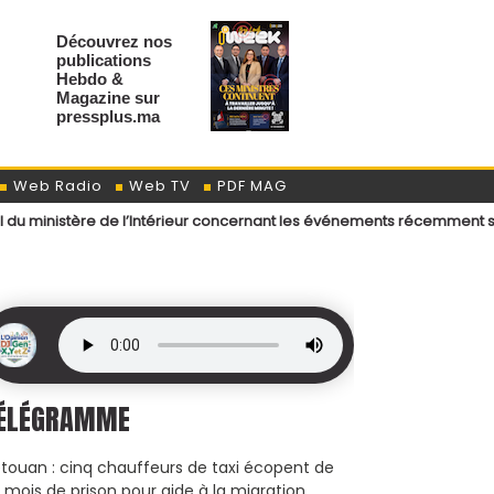
Découvrez nos
publications
Hebdo &
Magazine sur
pressplus.ma
Web Radio
Web TV
PDF MAG
 de l’Intérieur concernant les événements récemment survenus aux po
ÉLÉGRAMME
touan : cinq chauffeurs de taxi écopent de
x mois de prison pour aide à la migration