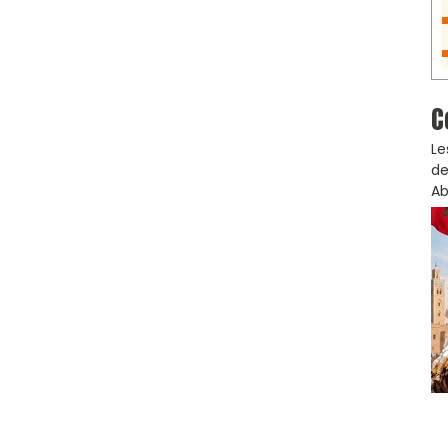
C
Le
de
Ab