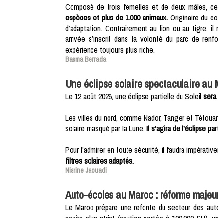
Composé de trois femelles et de deux mâles, ce g
espèces et plus de 1.000 animaux.
Originaire du co
d’adaptation. Contrairement au lion ou au tigre, il
arrivée s’inscrit dans la volonté du parc de renfor
expérience toujours plus riche.
Basma Berrada
Une éclipse solaire spectaculaire au
Le 12 août 2026, une éclipse partielle du Soleil
sera 
Les villes du nord, comme Nador, Tanger et Tétouan,
solaire masqué par la Lune.
Il s'agira de l'éclipse 
Pour l'admirer en toute sécurité, il faudra impérativ
filtres solaires adaptés.
Nisrine Jaouadi
Auto-écoles au Maroc : réforme majeu
Le Maroc prépare une refonte du secteur des auto
accès plus strict (caution portée à 100.000 DH),