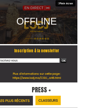
Plein écran
Inscription à la newsletter
Plus d'informations sur cette page :
https://www.lodj.ma/CGU_a46.html
PRESS +
CLASSEURS
LES PLUS RÉCENTS