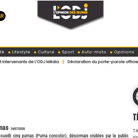
té
Lifestyle
Culture
Sport
Auto-moto
Opinions
 de L’ODJ Média
Déclaration du porte-parole officiel du ministère
T
umas
24/07/2026
Té
eilli cinq pumas (Puma concolor), désormais visibles par le public.
si