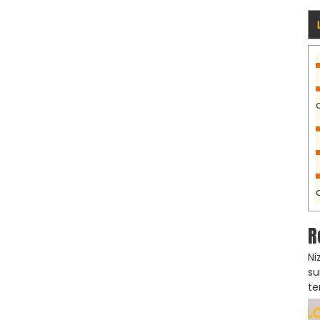
R
Ni
su
te