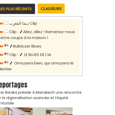
CLASSEURS
LES PLUS RÉCENTS
دِيمَا المَغرِب Clip
Clip : 🎵Allez, allez ! Ramenez-nous
cette coupe à la maison !
🎵Bulldozer Blues
Clip : 🎵 LE BLUES DE L'IA
🎵 Ormuzera bien, qui ormuzera le
dernier
eportages
zar Baraka préside à Marrakech une rencontre
r la régionalisation avancée et l’équité
rritoriale