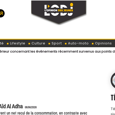
té
Lifestyle
Culture
Sport
Auto-moto
Opinions
ncernant les événements récemment survenus aux points de passage me
T
’Aïd Al Adha
08/06/2026
Té
trent un net recul de la consommation, en contraste avec
si