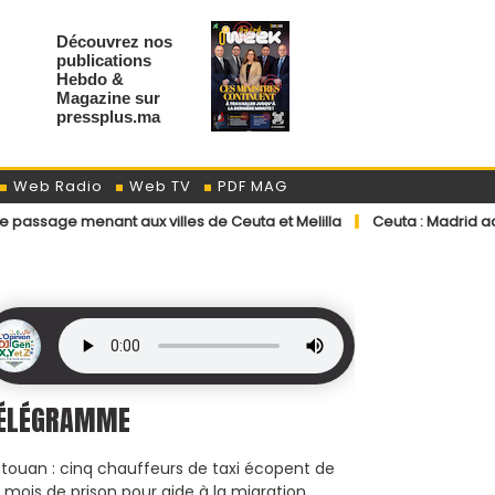
Découvrez nos
publications
Hebdo &
Magazine sur
pressplus.ma
Web Radio
Web TV
PDF MAG
nant aux villes de Ceuta et Melilla
Ceuta : Madrid accélère les r
ÉLÉGRAMME
touan : cinq chauffeurs de taxi écopent de
x mois de prison pour aide à la migration