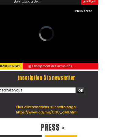
جاري تحميل الأخبار...
آخر الأخبار
Plein écran
📰 Chargement des actualités...
REAKING NEWS
Inscription à la newsletter
Plus d'informations sur cette page :
https://www.lodj.ma/CGU_a46.html
PRESS +