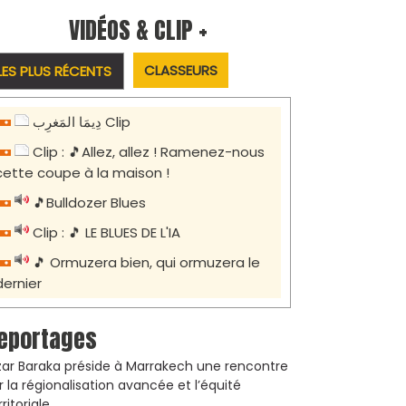
VIDÉOS & CLIP +
CLASSEURS
LES PLUS RÉCENTS
دِيمَا المَغرِب Clip
Clip : 🎵Allez, allez ! Ramenez-nous
cette coupe à la maison !
🎵Bulldozer Blues
Clip : 🎵 LE BLUES DE L'IA
🎵 Ormuzera bien, qui ormuzera le
dernier
eportages
zar Baraka préside à Marrakech une rencontre
r la régionalisation avancée et l’équité
rritoriale