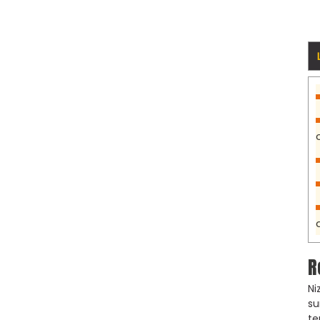
R
Ni
su
te