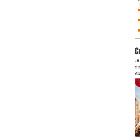
C
Le
de
Ab