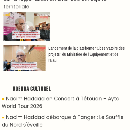
Nacim Haddad Ayta World Tour à Rabat ( 4ème
date )
Hatim Ammor En Concert Exclusif à Tanger : Un
show Live Exceptionnel Cet été !
YASSAR présente son nouveau spectacle
"LAMHAYAB" à Rabat