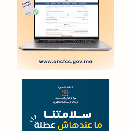
L'ODJ LIVE TV
LODJ AUDIO
WEB RADIO R212
Copyright © 2022 Groupe de presse Arrissala
Ce site utilise Google Analytics. En continuant à naviguer, vous nous
autorisez à déposer un cookie à des fins de mesure d'audience
|
Plan du site
Syndication