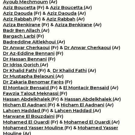
Ayoub Mechmoum
(Ar)
Aziz Boucetta
(Fr) &
Aziz Boucetta
(Ar)
Aziz Daouda
(Fr) &
Aziz Daouda
(Ar)
Aziz Rabbah
(Fr) &
Aziz Rabbah
(Ar)
Aziza Benkirane
(Fr) &
Aziza Benkirane
(Ar)
Badr Ben Allach
(Ar)
Bargach Larbi
(Fr)
Badreddine Aitlekhoui
(Ar)
Dr Anwar Cherkaoui
(Fr) &
Dr Anwar Cherkaoui
(Ar)
Dr Az-Eddine Bennani
(Fr)
Dr Hassan Bennani
(Fr)
Dr Idriss Qorich
(Ar)
Dr Khalid Fathi
(Fr) &
​
Dr Khalid Fathi
(Ar)
Dr Mustapha Belaouni
(Ar)
Dr Zakaria Benomar Farès
(Fr)
El Montacir Bensaid
(Fr) &
El Montacir Bensaid
(Ar)
Fawzia Talout Meknassi
(Fr)
Hassan Abdelkhalek
(Fr) &
Hassan Abdelkhalek
(Ar)
Hicham El Aadnani
(Fr) &
Hicham El Aadnani
(Ar)
Lahcen Haddad
(Fr) &
Lahcen Haddad
(Ar)
Marwane El Bouzdaini
(Fr)
Mohamed El Ouardi
(Fr) &
Mohamed El Ouardi
(Ar)
Mohamed Yasser Mouline
(Fr) &
Mohamed Yasser
Mouline
(Ar)