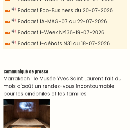
VIDÉOS & CLIP +
LES PLUS RÉCENTS
CLASSEURS
دِيمَا المَغرِب Clip
Clip : 🎵Allez, allez ! Ramenez-nous cette
coupe à la maison !
🎵Bulldozer Blues
Clip : 🎵 LE BLUES DE L'IA
🎵 Ormuzera bien, qui ormuzera le dernier
Reportages
Nizar Baraka préside à Marrakech une rencontre
sur la régionalisation avancée et l’équité