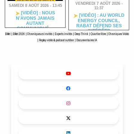
VENDREDI 7 AOÛT 2026 -
SAMEDI 8 AOÛT 2026 - 13:45
11:37
[VIDÉO] : NOUS
[VIDÉO] : AU WORLD
N’AVONS JAMAIS
ENERGY COUNCIL,
AUTANT
RABAT DÉFEND SES
COMMUNIQUÉ…
INTÉRÊTS
POURQUOI SOMMES-
Billet
|
Billet 2026
|
Chroniqueurs invités
|
Experts invités
|
Deep Think
|
Quartier libre
|
Chroniques Vidéo
NOUS DE PLUS EN PLUS
|
Replay vidéo & podcast outdoor
|
Documentaires IA
SEULS ?