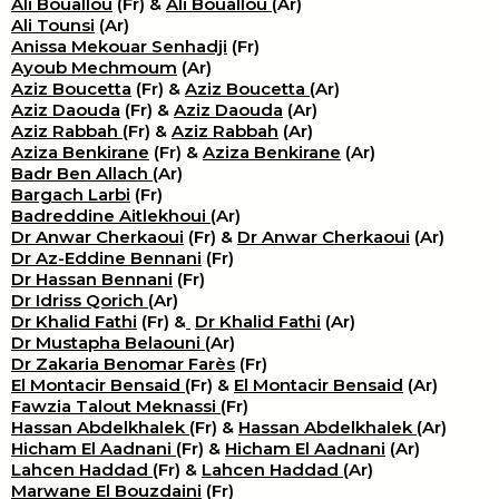
Ali Bouallou
(Fr) &
Ali Bouallou
(Ar)
Ali Tounsi
(Ar)
Anissa Mekouar Senhadji
(Fr)
Ayoub Mechmoum
(Ar)
Aziz Boucetta
(Fr) &
Aziz Boucetta
(Ar)
Aziz Daouda
(Fr) &
Aziz Daouda
(Ar)
Aziz Rabbah
(Fr) &
Aziz Rabbah
(Ar)
Aziza Benkirane
(Fr) &
Aziza Benkirane
(Ar)
Badr Ben Allach
(Ar)
Bargach Larbi
(Fr)
Badreddine Aitlekhoui
(Ar)
Dr Anwar Cherkaoui
(Fr) &
Dr Anwar Cherkaoui
(Ar)
Dr Az-Eddine Bennani
(Fr)
Dr Hassan Bennani
(Fr)
Dr Idriss Qorich
(Ar)
Dr Khalid Fathi
(Fr) &
​
Dr Khalid Fathi
(Ar)
Dr Mustapha Belaouni
(Ar)
Dr Zakaria Benomar Farès
(Fr)
El Montacir Bensaid
(Fr) &
El Montacir Bensaid
(Ar)
Fawzia Talout Meknassi
(Fr)
Hassan Abdelkhalek
(Fr) &
Hassan Abdelkhalek
(Ar)
Hicham El Aadnani
(Fr) &
Hicham El Aadnani
(Ar)
Lahcen Haddad
(Fr) &
Lahcen Haddad
(Ar)
Marwane El Bouzdaini
(Fr)