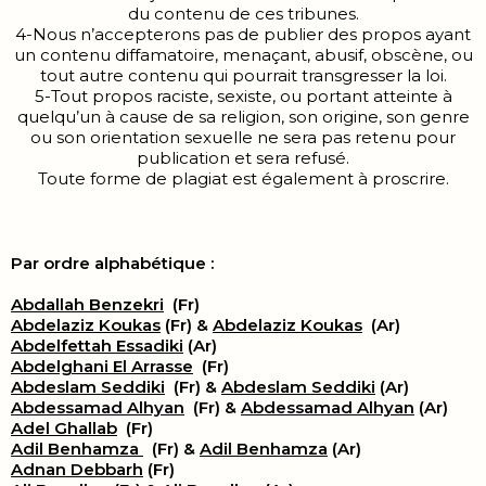
du contenu de ces tribunes.
4-Nous n’accepterons pas de publier des propos ayant
un contenu diffamatoire, menaçant, abusif, obscène, ou
tout autre contenu qui pourrait transgresser la loi.
5-Tout propos raciste, sexiste, ou portant atteinte à
quelqu’un à cause de sa religion, son origine, son genre
ou son orientation sexuelle ne sera pas retenu pour
publication et sera refusé.
Toute forme de plagiat est également à proscrire.
Par ordre alphabétique :
Abdallah Benzekri
(Fr)
Abdelaziz Koukas
(Fr) &
Abdelaziz Koukas
(Ar)
Abdelfettah Essadiki
(Ar)
Abdelghani El Arrasse
(Fr)
Abdeslam Seddiki
(Fr) &
Abdeslam Seddiki
(Ar)
Abdessamad Alhyan
(Fr) &
Abdessamad Alhyan
(Ar)
Adel Ghallab
(Fr)
Adil Benhamza
(Fr) &
Adil Benhamza
(Ar)
Adnan Debbarh
(Fr)