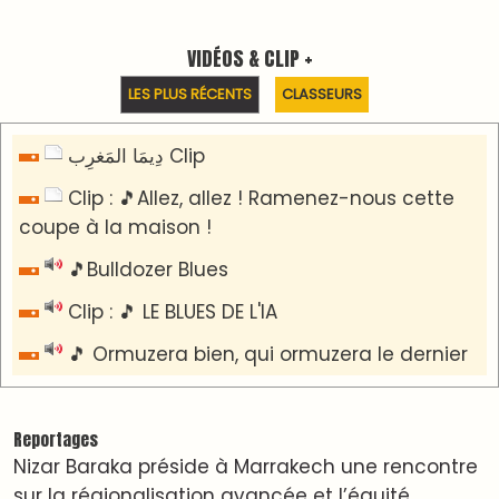
territoriale
​Lancement de la plateforme “Observatoire des
projets” du Ministère de l’Équipement et de
l’Eau
AGENDA CULTUREL
Nacim Haddad en Concert à Tétouan – Ayta
World Tour 2026
Nacim Haddad débarque à Tanger : Le Souffle
du Nord s'éveille !