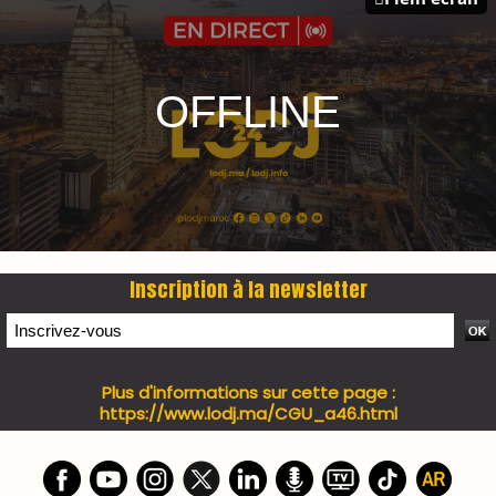
PRESS +
LES PLUS RÉCENTS
CLASSEURS
7 days santé & conso du 31-07-2026
I-MAG-Spécial Fête du Trône 2026
7 days Culture du 29-07-2026
7 days tech du 28-07-2026
7 days Auto-Moto du 27-07-2026
PODCAST +
LES PLUS RÉCENTS
CLASSEURS
Podcast I-Week-N°137 du 26-07-2026