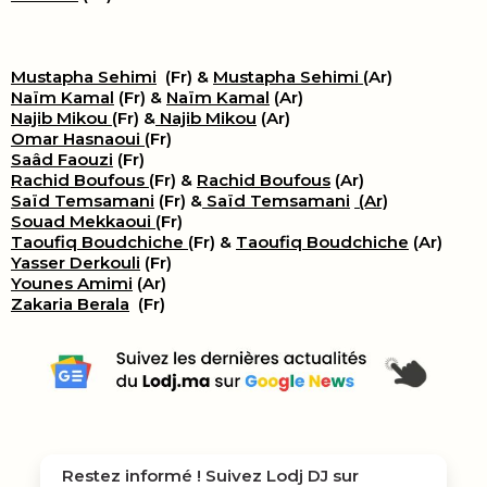
Mustapha Sehimi
(Fr) &
Mustapha Sehimi
(Ar)
Naïm Kamal
(Fr) &
Naïm Kamal
(Ar)
Najib Mikou
(Fr) &
Najib Mikou
(Ar)
Omar Hasnaoui
(Fr)
Saâd Faouzi
(Fr)
Rachid Boufous
(Fr) &
Rachid Boufous
(Ar)
Saïd Temsamani
(Fr) &
Saïd Temsamani
(Ar)
Souad Mekkaoui
(Fr)
Taoufiq Boudchiche
(Fr) &
Taoufiq Boudchiche
(Ar)
Yasser Derkouli
(Fr)
Younes Amimi
(Ar)
Zakaria Berala
(Fr)
Restez informé ! Suivez
Lodj DJ
sur