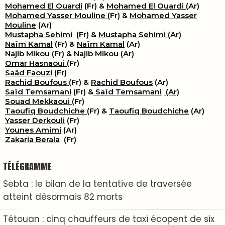
Mohamed El Ouardi
(Fr) &
Mohamed El Ouardi
(Ar)
Mohamed Yasser Mouline
(Fr) &
Mohamed Yasser
Mouline
(Ar)
Mustapha Sehimi
(Fr) &
Mustapha Sehimi
(Ar)
Naïm Kamal
(Fr) &
Naïm Kamal
(Ar)
Najib Mikou
(Fr) &
Najib Mikou
(Ar)
Omar Hasnaoui
(Fr)
Saâd Faouzi
(Fr)
Rachid Boufous
(Fr) &
Rachid Boufous
(Ar)
Saïd Temsamani
(Fr) &
Saïd Temsamani
(Ar)
Souad Mekkaoui
(Fr)
Taoufiq Boudchiche
(Fr) &
Taoufiq Boudchiche
(Ar)
Yasser Derkouli
(Fr)
Younes Amimi
(Ar)
Zakaria Berala
(Fr)
TÉLÉGRAMME
Sebta : le bilan de la tentative de traversée
atteint désormais 82 morts
Tétouan : cinq chauffeurs de taxi écopent de six