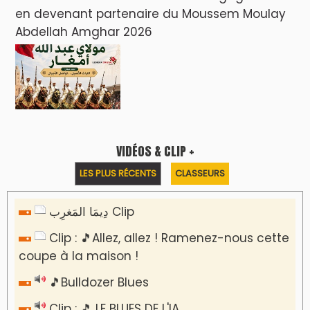
en devenant partenaire du Moussem Moulay
Abdellah Amghar 2026
VIDÉOS & CLIP +
LES PLUS RÉCENTS
CLASSEURS
دِيمَا المَغرِب Clip
Clip : 🎵Allez, allez ! Ramenez-nous cette
coupe à la maison !
🎵Bulldozer Blues
Clip : 🎵 LE BLUES DE L'IA