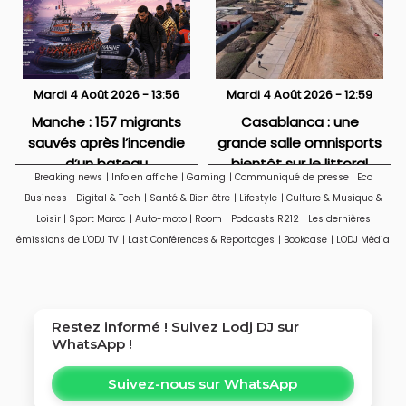
Mardi 4 Août 2026 - 13:56
Mardi 4 Août 2026 - 12:59
Manche : 157 migrants
Casablanca : une
sauvés après l’incendie
grande salle omnisports
d’un bateau
bientôt sur le littoral
Breaking news
|
Info en affiche
|
Gaming
|
Communiqué de presse
|
Eco
d'Aïn Sebaâ
Business
|
Digital & Tech
|
Santé & Bien être
|
Lifestyle
|
Culture & Musique &
Loisir
|
Sport Maroc
|
Auto-moto
|
Room
|
Podcasts R212
|
Les dernières
émissions de L'ODJ TV
|
Last Conférences & Reportages
|
Bookcase
|
LODJ Média
Restez informé ! Suivez
Lodj DJ
sur
WhatsApp !
Suivez-nous sur WhatsApp