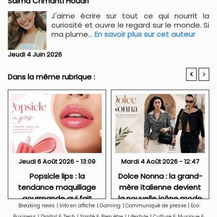
Salma Chmanti Houari
J'aime écrire sur tout ce qui nourrit la
curiosité et ouvre le regard sur le monde. Si
ma plume...
En savoir plus sur cet auteur
Jeudi 4 Juin 2026
<
>
Dans la même rubrique :
Jeudi 6 Août 2026 - 13:09
Mardi 4 Août 2026 - 12:47
Popsicle lips : la
Dolce Nonna : la grand-
tendance maquillage
mère italienne devient
gourmande qui fait
la nouvelle icône mode
Breaking news
|
Info en affiche
|
Gaming
|
Communiqué de presse
|
Eco
sensation cet été
de la Gen Z
Business
|
Digital & Tech
|
Santé & Bien être
|
Lifestyle
|
Culture & Musique &