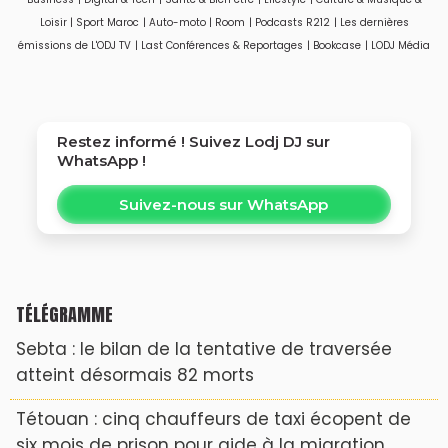
Loisir
|
Sport Maroc
|
Auto-moto
|
Room
|
Podcasts R212
|
Les dernières
émissions de L'ODJ TV
|
Last Conférences & Reportages
|
Bookcase
|
LODJ Média
Restez informé ! Suivez
Lodj DJ
sur
WhatsApp !
Suivez-nous sur WhatsApp
TÉLÉGRAMME
Sebta : le bilan de la tentative de traversée
atteint désormais 82 morts
Tétouan : cinq chauffeurs de taxi écopent de
six mois de prison pour aide à la migration