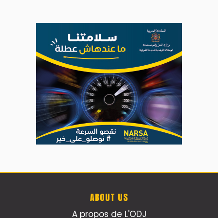
Nacim Haddad en Concert à Tétouan – Ayta
World Tour 2026
Nacim Haddad débarque à Tanger : Le
Souffle du Nord s'éveille !
Nacim Haddad Ayta World Tour à Rabat (
4ème date )
Hatim Ammor En Concert Exclusif à Tanger :
Un show Live Exceptionnel Cet été !
YASSAR présente son nouveau spectacle
"LAMHAYAB" à Rabat