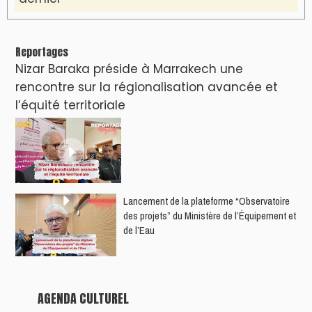
VIDÉOS & CLIP +
LES PLUS RÉCENTS
CLASSEURS
دِيمَا المَغرِب Clip
Clip : 🎵Allez, allez ! Ramenez-nous cette
coupe à la maison !
🎵Bulldozer Blues
Clip : 🎵 LE BLUES DE L'IA
🎵 Ormuzera bien, qui ormuzera le
dernier