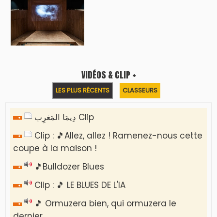
LES PLUS RÉCENTS
CLASSEURS
Podcast I-Week-N°137 du 26-07-2026
Podcast Eco-Business du 20-07-2026
Podcast IA-MAG-07 du 22-07-2026
Podcast I-Week N°136-19-07-2026
Podcast I-débats N31 du 18-07-2026
Communiqué de presse
Marrakech : le Musée Yves Saint Laurent fait
du mois d'août un rendez-vous
incontournable pour les cinéphiles et les
familles