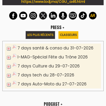
WEB TV LODJ24 : Youtube, kick et twitch
Plein écran
Inscription à la newsletter
Plus d'informations sur cette page :