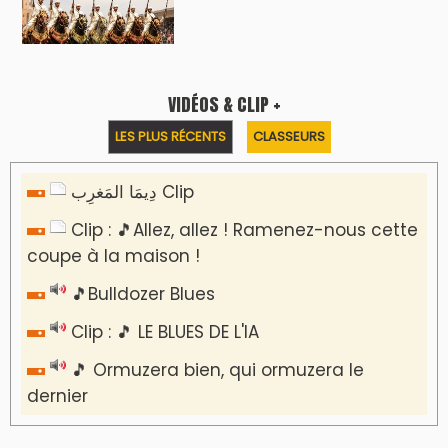
VIDÉOS & CLIP +
LES PLUS RÉCENTS
CLASSEURS
دِيمَا المَغرِب Clip
Clip : 🎵Allez, allez ! Ramenez-nous cette
coupe à la maison !
🎵Bulldozer Blues
Clip : 🎵 LE BLUES DE L'IA
🎵 Ormuzera bien, qui ormuzera le
dernier