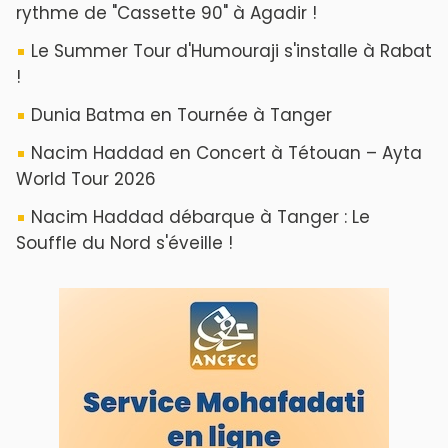
ABOUT US
A propos de L'ODJ
VOS CONTRIBUTIONS
Proposer votre article
LODJ VIDÉO
L'ODJ LIVE TV
LODJ AUDIO
WEB RADIO R212
Copyright © 2022 Groupe de presse Arrissala
Ce site utilise Google Analytics. En continuant à naviguer, vous nous
autorisez à déposer un cookie à des fins de mesure d'audience
|
Plan du site
Syndication