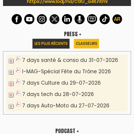
LES PLUS RÉCENTS
CLASSEURS
Podcast I-Week-N°137 du 26-07-2026
Podcast Eco-Business du 20-07-2026
Podcast IA-MAG-07 du 22-07-2026
Podcast I-Week N°136-19-07-2026
Podcast I-débats N31 du 18-07-2026
Communiqué de presse
Lesieur Cristal célèbre 85 ans d'engagement
en devenant partenaire du Moussem Moulay
Abdellah Amghar 2026