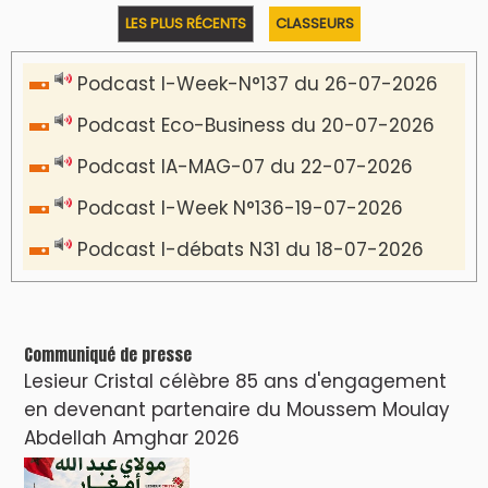
VIDÉOS & CLIP +
LES PLUS RÉCENTS
CLASSEURS
دِيمَا المَغرِب Clip
Clip : 🎵Allez, allez ! Ramenez-nous cette
coupe à la maison !
🎵Bulldozer Blues
Clip : 🎵 LE BLUES DE L'IA
🎵 Ormuzera bien, qui ormuzera le
dernier