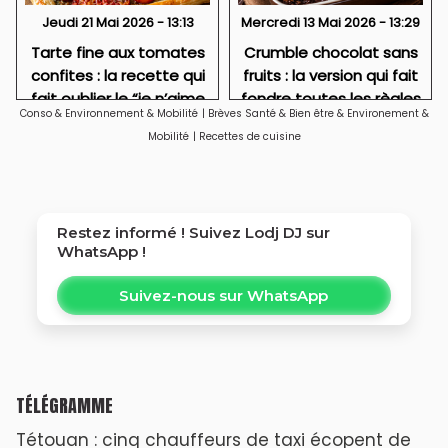
Jeudi 21 Mai 2026 - 13:13
Mercredi 13 Mai 2026 - 13:29
Tarte fine aux tomates
Crumble chocolat sans
confites : la recette qui
fruits : la version qui fait
fait oublier le “je n’aime
fondre toutes les règles
Conso & Environnement & Mobilité
|
Brèves Santé & Bien être & Environement &
pas le vert”
Mobilité
|
Recettes de cuisine
Restez informé ! Suivez
Lodj DJ
sur
WhatsApp !
Suivez-nous sur WhatsApp
TÉLÉGRAMME
Tétouan : cinq chauffeurs de taxi écopent de