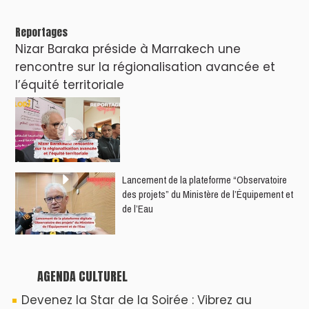
rythme de "Cassette 90" à Agadir !
Le Summer Tour d'Humouraji s'installe à Rabat
!
Dunia Batma en Tournée à Tanger
Nacim Haddad en Concert à Tétouan – Ayta
World Tour 2026
Nacim Haddad débarque à Tanger : Le
Souffle du Nord s'éveille !