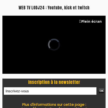
https://www.lodj.ma/CGU_a46.html
PRESS +
LES PLUS RÉCENTS
CLASSEURS
7 days santé & conso du 31-07-2026
I-MAG-Spécial Fête du Trône 2026
7 days Culture du 29-07-2026
7 days tech du 28-07-2026
7 days Auto-Moto du 27-07-2026
PODCAST +