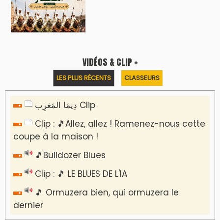
Reportages
Nizar Baraka préside à Marrakech une
rencontre sur la régionalisation avancée et
l’équité territoriale
​Lancement de la plateforme “Observatoire
des projets” du Ministère de l’Équipement et
de l’Eau
AGENDA CULTUREL
Devenez la Star de la Soirée : Vibrez au