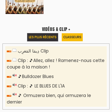
VIDÉOS & CLIP +
LES PLUS RÉCENTS
CLASSEURS
دِيمَا المَغرِب Clip
Clip : 🎵Allez, allez ! Ramenez-nous cette
coupe à la maison !
🎵Bulldozer Blues
Clip : 🎵 LE BLUES DE L'IA
🎵 Ormuzera bien, qui ormuzera le
dernier