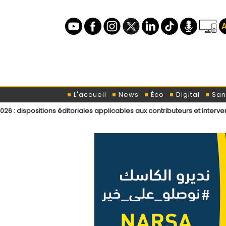
L'accueil
News
Éco
Digital
San
ons éditoriales applicables aux contributeurs et intervenants de L’ODJ 