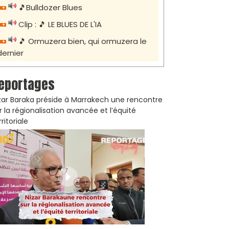
🎵Bulldozer Blues
Clip : 🎵 LE BLUES DE L'IA
🎵 Ormuzera bien, qui ormuzera le
dernier
eportages
zar Baraka préside à Marrakech une rencontre
r la régionalisation avancée et l’équité
rritoriale