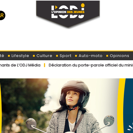
té
Lifestyle
Culture
Sport
Auto-moto
Opinions
Média
Déclaration du porte-parole officiel du ministère de l’Inté