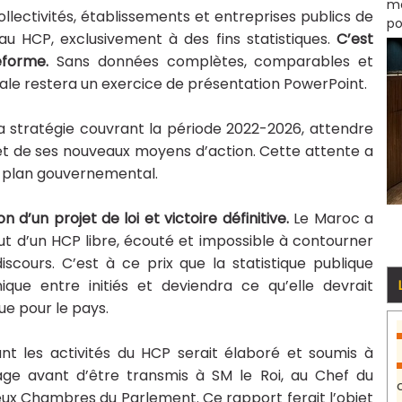
mo
llectivités, établissements et entreprises publics de
po
u HCP, exclusivement à des fins statistiques.
C’est
éforme.
Sans données complètes, comparables et
nale restera un exercice de présentation PowerPoint.
a stratégie couvrant la période 2022-2026, attendre
t et de ses nouveaux moyens d’action. Cette attente a
le plan gouvernemental.
 d’un projet de loi et victoire définitive.
Le Maroc a
out d’un HCP libre, écouté et impossible à contourner
iscours. C’est à ce prix que la statistique publique
que entre initiés et deviendra ce qu’elle devrait
ue pour le pays.
lant les activités du HCP serait élaboré et soumis à
tage avant d’être transmis à SM le Roi, au Chef du
ux Chambres du Parlement. Ce rapport ferait l’objet