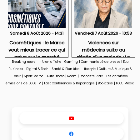
Samedi 8 Août 2026 - 14:31
Vendredi 7 Août 2026 - 10:53
Cosmétiques : le Maroc
Violences sur
veut mieux tracer ce qui
médecins suite au
arrive sur le marché
décès d'un malade : Le
Breaking news
|
Info en affiche
|
Gaming
|
Communiqué de presse
|
Eco
drame caché de la
Business
|
Digital & Tech
|
Santé & Bien être
|
Lifestyle
|
Culture & Musique &
médecine.
Loisir
|
Sport Maroc
|
Auto-moto
|
Room
|
Podcasts R212
|
Les dernières
émissions de L'ODJ TV
|
Last Conférences & Reportages
|
Bookcase
|
LODJ Média