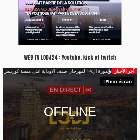
WEB TV LODJ24 : Youtube, kick et twitch
آخر الأخبار
هؤلاء يفتتحون الدورة ال14 لمهرجان صيف الاوداية على منصة كورنيش ابو رقراق
Plein écran