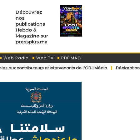
Découvrez
nos
publications
Hebdo &
Magazine sur
pressplus.ma
Web Radio
Web TV
PDF MAG
teurs et intervenants de L’ODJ Média
Déclaration du porte-parole o