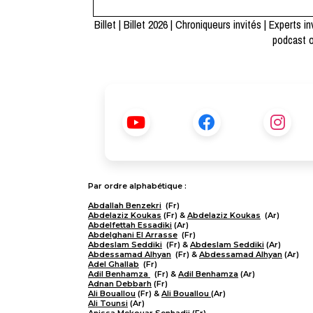
Billet
|
Billet 2026
|
Chroniqueurs invités
|
Experts in
podcast 
Par ordre alphabétique :
Abdallah Benzekri
(Fr)
Abdelaziz Koukas
(Fr) &
Abdelaziz Koukas
(Ar)
Abdelfettah Essadiki
(Ar)
Abdelghani El Arrasse
(Fr)
Abdeslam Seddiki
(Fr) &
Abdeslam Seddiki
(Ar)
Abdessamad Alhyan
(Fr) &
Abdessamad Alhyan
(Ar)
Adel Ghallab
(Fr)
Adil Benhamza
(Fr) &
Adil Benhamza
(Ar)
Adnan Debbarh
(Fr)
Ali Bouallou
(Fr) &
Ali Bouallou
(Ar)
Ali Tounsi
(Ar)