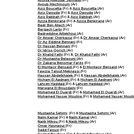
Anissa Mekouar Senhadji
(Fr)
Ayoub Mechmoum
(Ar)
Aziz Boucetta
(Fr) &
Aziz Boucetta
(Ar)
Aziz Daouda
(Fr) &
Aziz Daouda
(Ar)
Aziz Rabbah
(Fr) &
Aziz Rabbah
(Ar)
Aziza Benkirane
(Fr) &
Aziza Benkirane
(Ar)
Badr Ben Allach
(Ar)
Bargach Larbi
(Fr)
Badreddine Aitlekhoui
(Ar)
Dr Anwar Cherkaoui
(Fr) &
Dr Anwar Cherkaoui
(Ar)
Dr Az-Eddine Bennani
(Fr)
Dr Hassan Bennani
(Fr)
Dr Idriss Qorich
(Ar)
Dr Khalid Fathi
(Fr) &
​
Dr Khalid Fathi
(Ar)
Dr Mustapha Belaouni
(Ar)
Dr Zakaria Benomar Farès
(Fr)
El Montacir Bensaid
(Fr) &
El Montacir Bensaid
(Ar)
Fawzia Talout Meknassi
(Fr)
Hassan Abdelkhalek
(Fr) &
Hassan Abdelkhalek
(Ar)
Hicham El Aadnani
(Fr) &
Hicham El Aadnani
(Ar)
Lahcen Haddad
(Fr) &
Lahcen Haddad
(Ar)
Marwane El Bouzdaini
(Fr)
Mohamed El Ouardi
(Fr) &
Mohamed El Ouardi
(Ar)
Mohamed Yasser Mouline
(Fr) &
Mohamed Yasser Mouli
Mustapha Sehimi
(Fr) &
Mustapha Sehimi
(Ar)
Naïm Kamal
(Fr) &
Naïm Kamal
(Ar)
Najib Mikou
(Fr) &
Najib Mikou
(Ar)
Omar Hasnaoui
(Fr)
Saâd Faouzi
(Fr)