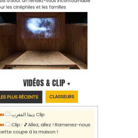
is d'août un rendez-vous incontournable
ur les cinéphiles et les familles
VIDÉOS & CLIP +
CLASSEURS
LES PLUS RÉCENTS
دِيمَا المَغرِب Clip
Clip : 🎵Allez, allez ! Ramenez-nous
cette coupe à la maison !