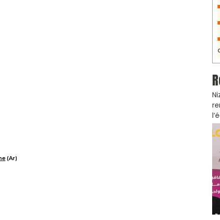
R
Ni
re
l’
ne
(Ar)