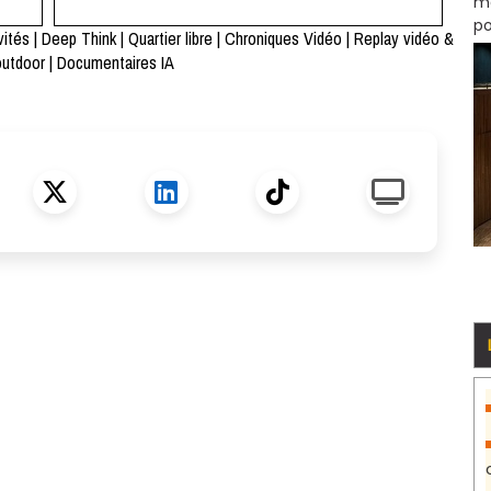
mo
po
vités
|
Deep Think
|
Quartier libre
|
Chroniques Vidéo
|
Replay vidéo &
outdoor
|
Documentaires IA