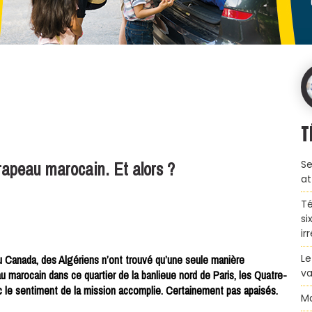
T
 drapeau marocain. Et alors ?
Se
at
Té
si
ir
Le
e au Canada, des Algériens n’ont trouvé qu’une seule manière
va
au marocain dans ce quartier de la banlieue nord de Paris, les Quatre-
 le sentiment de la mission accomplie. Certainement pas apaisés.
Ma