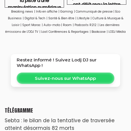
la piste d’une
ont déjà reçu la lettre
manipulation numérique
de cadrage
Breaking news
|
Info en affiche
|
Gaming
|
Communiqué de presse
|
Eco
venue de l’étranger ?
Business
|
Digital & Tech
|
Santé & Bien être
|
Lifestyle
|
Culture & Musique &
Loisir
|
Sport Maroc
|
Auto-moto
|
Room
|
Podcasts R212
|
Les dernières
émissions de L'ODJ TV
|
Last Conférences & Reportages
|
Bookcase
|
LODJ Média
Restez informé ! Suivez
Lodj DJ
sur
WhatsApp !
Suivez-nous sur WhatsApp
TÉLÉGRAMME
Sebta : le bilan de la tentative de traversée
atteint désormais 82 morts