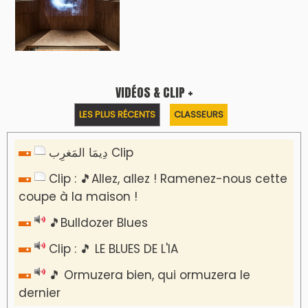
VIDÉOS & CLIP +
LES PLUS RÉCENTS
CLASSEURS
دِيمَا المَغرِب Clip
Clip : 🎵Allez, allez ! Ramenez-nous cette
coupe à la maison !
🎵Bulldozer Blues
Clip : 🎵 LE BLUES DE L'IA
🎵 Ormuzera bien, qui ormuzera le
dernier