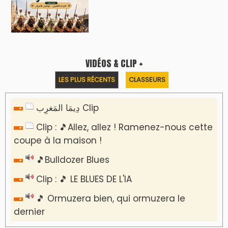
VIDÉOS & CLIP +
LES PLUS RÉCENTS
CLASSEURS
دِيمَا المَغرِب Clip
Clip : 🎵Allez, allez ! Ramenez-nous cette
coupe à la maison !
🎵Bulldozer Blues
Clip : 🎵 LE BLUES DE L'IA
🎵 Ormuzera bien, qui ormuzera le
dernier