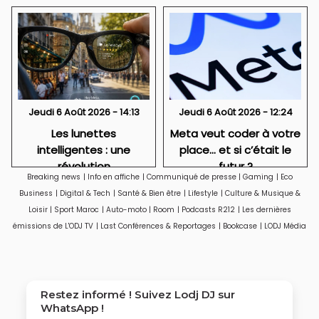
Jeudi 6 Août 2026 - 14:13
Jeudi 6 Août 2026 - 12:24
Les lunettes
Meta veut coder à votre
intelligentes : une
place… et si c’était le
révolution
futur ?
Breaking news
|
Info en affiche
|
Communiqué de presse
|
Gaming
|
Eco
technologique qui
Business
|
Digital & Tech
|
Santé & Bien être
|
Lifestyle
|
Culture & Musique &
soulève aussi des
Loisir
|
Sport Maroc
|
Auto-moto
|
Room
|
Podcasts R212
|
Les dernières
questions sur la vie
émissions de L'ODJ TV
|
Last Conférences & Reportages
|
Bookcase
|
LODJ Média
privée
Restez informé ! Suivez
Lodj DJ
sur
WhatsApp !